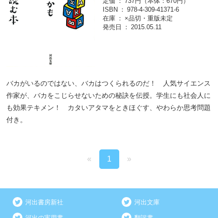
定価
737円（本体：670円）
ISBN
978-4-309-41371-6
在庫
×品切・重版未定
発売日
2015.05.11
バカがいるのではない、バカはつくられるのだ！ 人気サイエンス
作家が、バカをこじらせないための秘訣を伝授。学生にも社会人に
も効果テキメン！ カタいアタマをときほぐす、やわらか思考問題
付き。
«
1
»
河出書房新社
河出文庫
河出の実用書
翻訳書