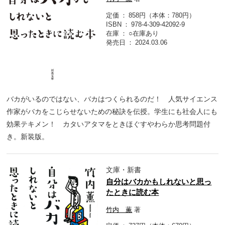
定価
858円（本体：780円）
ISBN
978-4-309-42092-9
在庫
○在庫あり
発売日
2024.03.06
バカがいるのではない、バカはつくられるのだ！ 人気サイエンス
作家がバカをこじらせないための秘訣を伝授。学生にも社会人にも
効果テキメン！ カタいアタマをときほぐすやわらか思考問題付
き。新装版。
文庫・新書
自分はバカかもしれないと思っ
たときに読む本
竹内 薫
著