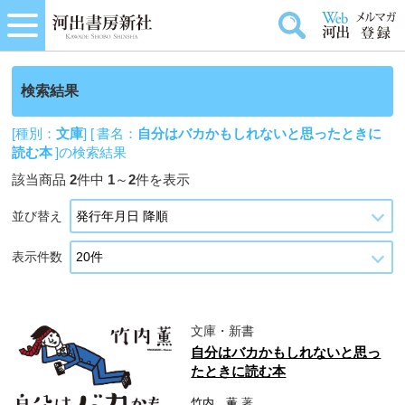
検索結果
[種別：
文庫
] [ 書名：
自分はバカかもしれないと思ったときに
読む本
]の検索結果
該当商品
2
件中
1
～
2
件を表示
並び替え
表示件数
文庫・新書
自分はバカかもしれないと思っ
たときに読む本
竹内 薫
著