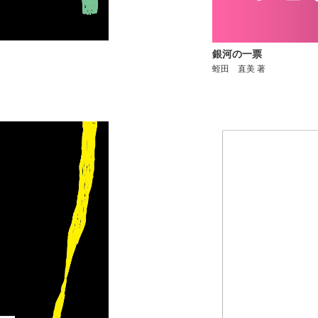
銀河の一票
蛭田 直美 著