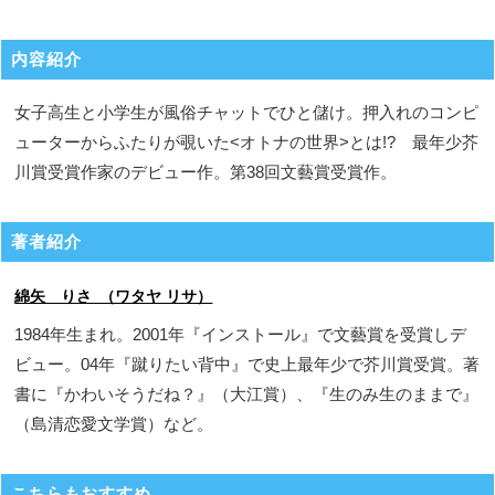
内容紹介
女子高生と小学生が風俗チャットでひと儲け。押入れのコンピ
ューターからふたりが覗いた<オトナの世界>とは!? 最年少芥
川賞受賞作家のデビュー作。第38回文藝賞受賞作。
著者紹介
綿矢 りさ （ワタヤ リサ）
1984年生まれ。2001年『インストール』で文藝賞を受賞しデ
ビュー。04年『蹴りたい背中』で史上最年少で芥川賞受賞。著
書に『かわいそうだね？』（大江賞）、『生のみ生のままで』
（島清恋愛文学賞）など。
こちらもおすすめ