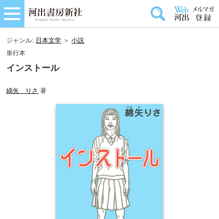
ジャンル:
日本文学
＞
小説
単行本
インストール
綿矢 りさ
著