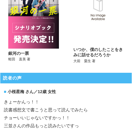
いつか、僕のしたことをき
銀河の一票
みに話せるだろうか
蛭田 直美 著
大前 粟生 著
読者の声
小桜星梅 さん／12歳 女性
きょーかんっ！！
読書感想文で書こうと思って読んでみたら
チョーいいじゃないですかっ！！
三並さんの作品もっと読みたいですっ