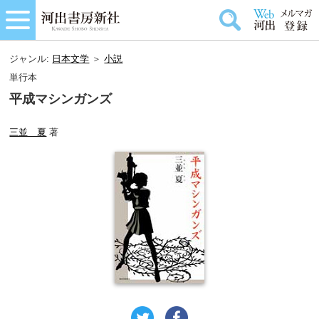
ジャンル:
日本文学
＞
小説
単行本
平成マシンガンズ
三並 夏
著