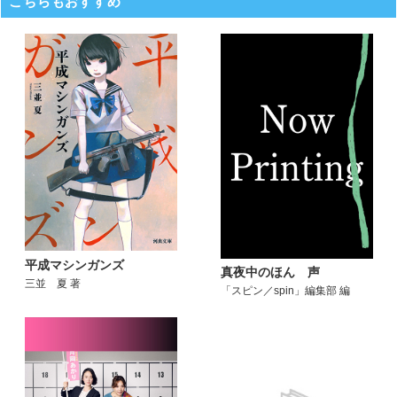
こちらもおすすめ
平成マシンガンズ
真夜中のほん 声
三並 夏 著
「スピン／spin」編集部 編