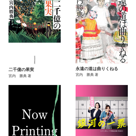
永遠の道は曲りくねる
二千億の果実
宮内 勝典 著
宮内 勝典 著