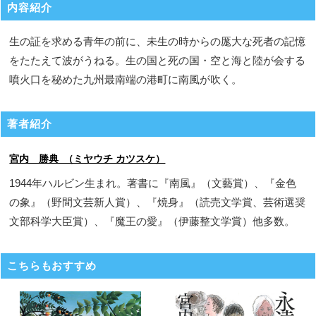
内容紹介
生の証を求める青年の前に、未生の時からの厖大な死者の記憶
をたたえて波がうねる。生の国と死の国・空と海と陸が会する
噴火口を秘めた九州最南端の港町に南風が吹く。
著者紹介
宮内 勝典 （ミヤウチ カツスケ）
1944年ハルビン生まれ。著書に『南風』（文藝賞）、『金色
の象』（野間文芸新人賞）、『焼身』（読売文学賞、芸術選奨
文部科学大臣賞）、『魔王の愛』（伊藤整文学賞）他多数。
こちらもおすすめ