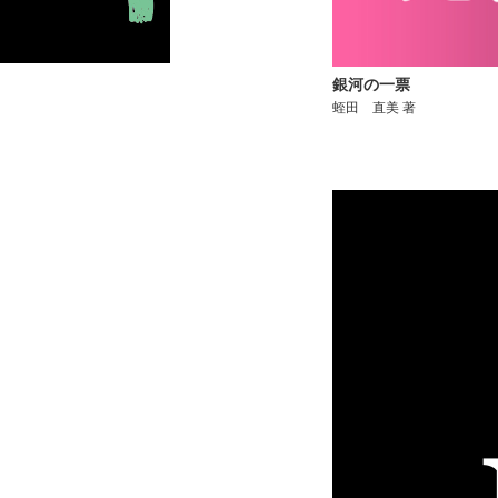
銀河の一票
蛭田 直美 著