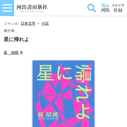
ジャンル:
日本文学
＞
小説
単行本
星に帰れよ
新 胡桃
著