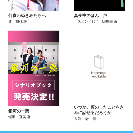
真夜中のほん 声
何食わぬきみたちへ
「スピン／spin」編集部 編
新 胡桃 著
いつか、僕のしたことをき
銀河の一票
みに話せるだろうか
蛭田 直美 著
大前 粟生 著