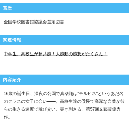
賞歴
全国学校図書館協議会選定図書
関連情報
中学生、高校生が超共感！大感動の感想がたくさん！
内容紹介
16歳の誕生日、深夜の公園で真柴翔は"モルヒネ"というあだ名
のクラスの女子に会い――。高校生達の傲慢で高潔な言葉が彼
らの生きる速度で飛び交い、突き刺さる。第57回文藝賞優秀
作。