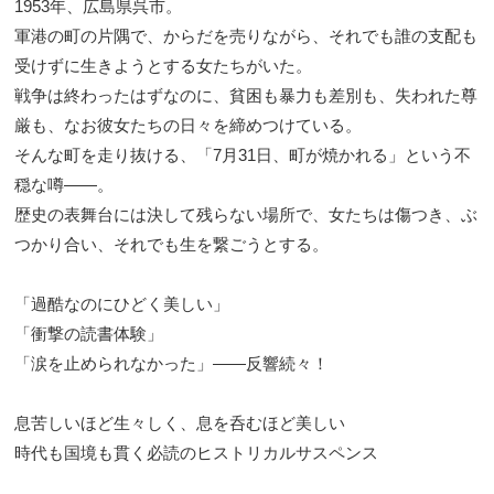
1953年、広島県呉市。
軍港の町の片隅で、からだを売りながら、それでも誰の支配も
受けずに生きようとする女たちがいた。
戦争は終わったはずなのに、貧困も暴力も差別も、失われた尊
厳も、なお彼女たちの日々を締めつけている。
そんな町を走り抜ける、「7月31日、町が焼かれる」という不
穏な噂――。
歴史の表舞台には決して残らない場所で、女たちは傷つき、ぶ
つかり合い、それでも生を繋ごうとする。
「過酷なのにひどく美しい」
「衝撃の読書体験」
「涙を止められなかった」――反響続々！
息苦しいほど生々しく、息を呑むほど美しい
時代も国境も貫く必読のヒストリカルサスペンス