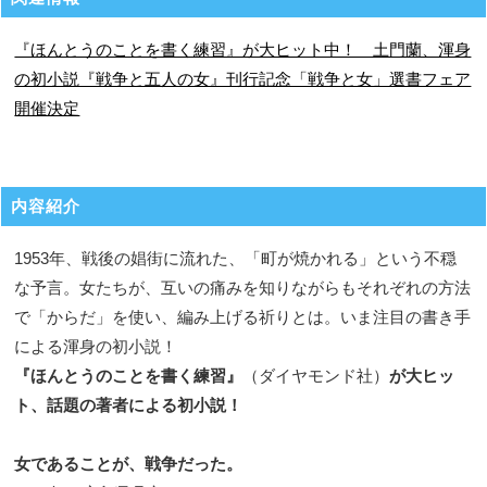
『ほんとうのことを書く練習』が大ヒット中！ 土門蘭、渾身
の初小説『戦争と五人の女』刊行記念「戦争と女」選書フェア
開催決定
内容紹介
1953年、戦後の娼街に流れた、「町が焼かれる」という不穏
な予言。女たちが、互いの痛みを知りながらもそれぞれの方法
で「からだ」を使い、編み上げる祈りとは。いま注目の書き手
による渾身の初小説！
『ほんとうのことを書く練習』
（ダイヤモンド社）
が大ヒッ
ト、話題の著者による初小説！
女であることが、戦争だった。