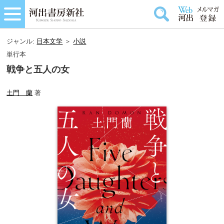
ジャンル:
日本文学
＞
小説
単行本
戦争と五人の女
土門 蘭
著