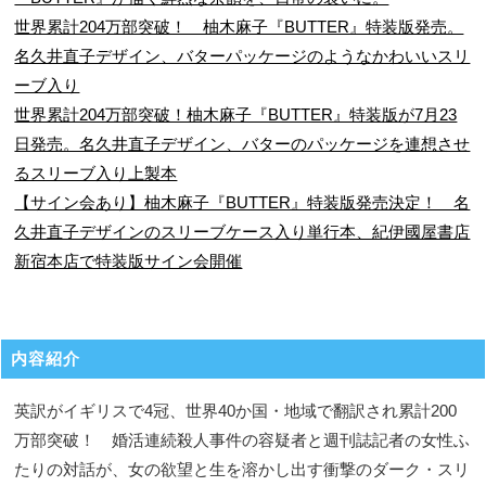
世界累計204万部突破！ 柚木麻子『BUTTER』特装版発売。
名久井直子デザイン、バターパッケージのようなかわいいスリ
ーブ入り
世界累計204万部突破！柚木麻子『BUTTER』特装版が7月23
日発売。名久井直子デザイン、バターのパッケージを連想させ
るスリーブ入り上製本
【サイン会あり】柚木麻子『BUTTER』特装版発売決定！ 名
久井直子デザインのスリーブケース入り単行本、紀伊國屋書店
新宿本店で特装版サイン会開催
内容紹介
英訳がイギリスで4冠、世界40か国・地域で翻訳され累計200
万部突破！ 婚活連続殺人事件の容疑者と週刊誌記者の女性ふ
たりの対話が、女の欲望と生を溶かし出す衝撃のダーク・スリ