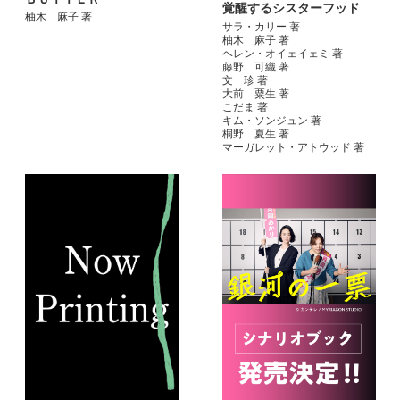
覚醒するシスターフッド
柚木 麻子 著
サラ・カリー 著
柚木 麻子 著
ヘレン・オイェイェミ 著
藤野 可織 著
文 珍 著
大前 粟生 著
こだま 著
キム・ソンジュン 著
桐野 夏生 著
マーガレット・アトウッド 著