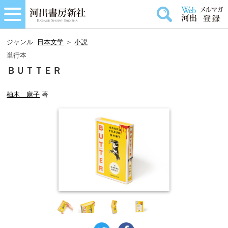
ジャンル:
日本文学
＞
小説
単行本
ＢＵＴＴＥＲ
柚木 麻子
著