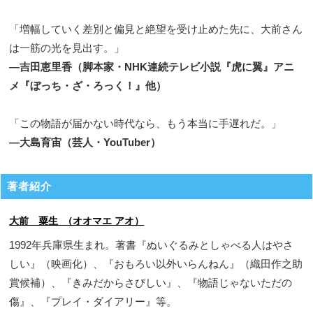
「増幅していく差別と偏見と絶望を受け止めた先に、大前さん
は一筋の光を見出す。」
―吉田恵里香（脚本家・NHK連続テレビ小説『虎に翼』アニ
メ『ぼっち・ざ・ろっく！』他）
「この物語が届かない時代なら、もう本当に手遅れだ。」
―大島育宙（芸人・YouTuber）
著者紹介
大前 粟生 （オオマエ アオ）
1992年兵庫県生まれ。著書『ぬいぐるみとしゃべる人はやさ
しい』（映画化）、『おもろい以外いらんねん』（織田作之助
賞候補）、『きみだからさびしい』、『物語じゃないただの
傷』、『プレイ・ダイアリー』等。