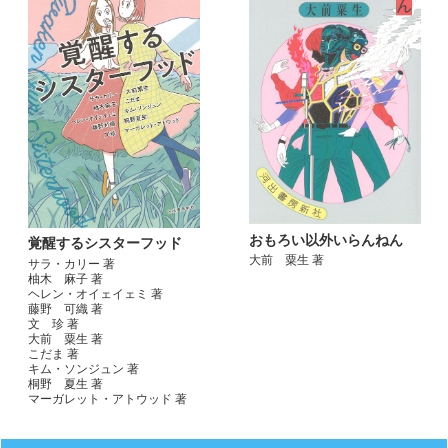
おもろい以外いらんねん
覚醒するシスターフッド
大前 粟生 著
サラ・カリー 著
柚木 麻子 著
ヘレン・オイェイェミ 著
藤野 可織 著
文 珍 著
大前 粟生 著
こだま 著
キム・ソンジュン 著
桐野 夏生 著
マーガレット・アトウッド 著