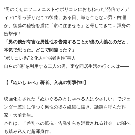
“男のくせにフェミニストやポリコレにおもねった”発信でメデ
ィアに引っ張りだこの後藤。ある日、職も金もない男・白瀬
が、後藤の秘密を盾に「家に住ませろ」と脅してきて…渾身の
衝撃作！
「男の僕が有害な男性性を告発することが僕の大義なのだと、
本気で思った。どこで間違った？」
"ポリコレ系"文化人×"弱者男性"芸人
自らの"傷"を利用する二人の男。歪な同居生活の行く末は――
【『ぬいしゃべ』著者、入魂の衝撃作!!】
映画化もされた『ぬいぐるみとしゃべる人はやさしい』でジェ
ンダー差別に傷つく男性の姿を繊細に描き、話題を呼んだ作
家・大前粟生。
本作は、「差別への抵抗・告発すらも消費される社会」の闇へ
も踏み込んだ超渾身作。