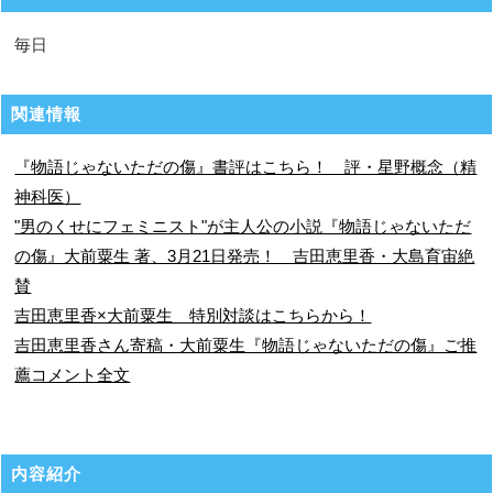
毎日
関連情報
『物語じゃないただの傷』書評はこちら！ 評・星野概念（精
神科医）
"男のくせにフェミニスト"が主人公の小説『物語じゃないただ
の傷』大前粟生 著、3月21日発売！ 吉田恵里香・大島育宙絶
賛
吉田恵里香×大前粟生 特別対談はこちらから！
吉田恵里香さん寄稿・大前粟生『物語じゃないただの傷』ご推
薦コメント全文
内容紹介