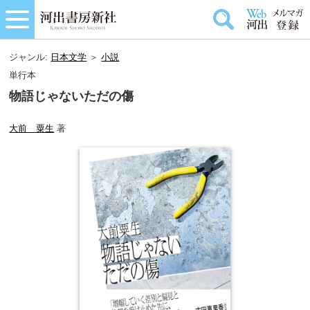
ジャンル:
日本文学
＞
小説
単行本
物語じゃないただの傷
大前 粟生
著