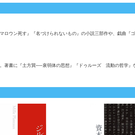
『マロウン死す』『名づけられないもの』の小説三部作や、戯曲『ゴ
教授。著書に『土方巽──衰弱体の思想』『ドゥルーズ 流動の哲学