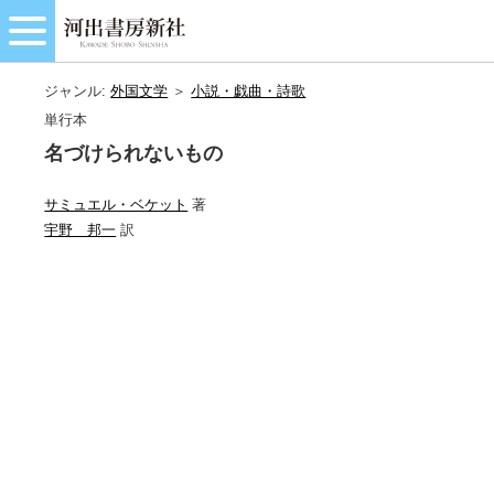
ジャンル:
外国文学
＞
小説・戯曲・詩歌
単行本
名づけられないもの
サミュエル・ベケット
著
宇野 邦一
訳