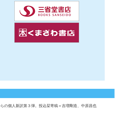
からの個人新訳第３弾。投込栞寄稿＝吉増剛造、中原昌也