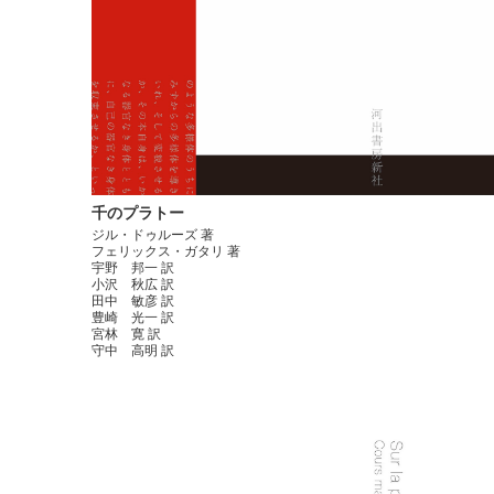
千のプラトー
ジル・ドゥルーズ 著
フェリックス・ガタリ 著
宇野 邦一 訳
小沢 秋広 訳
田中 敏彦 訳
豊崎 光一 訳
宮林 寛 訳
守中 高明 訳