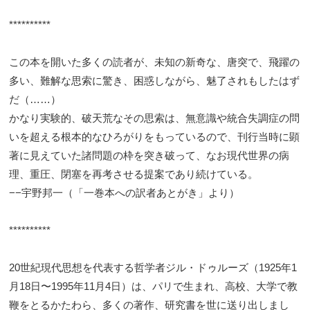
**********
この本を開いた多くの読者が、未知の新奇な、唐突で、飛躍の
多い、難解な思索に驚き、困惑しながら、魅了されもしたはず
だ（……）
かなり実験的、破天荒なその思索は、無意識や統合失調症の問
いを超える根本的なひろがりをもっているので、刊行当時に顕
著に見えていた諸問題の枠を突き破って、なお現代世界の病
理、重圧、閉塞を再考させる提案であり続けている。
−−宇野邦一（「一巻本への訳者あとがき」より）
**********
20世紀現代思想を代表する哲学者ジル・ドゥルーズ（1925年1
月18日〜1995年11月4日）は、パリで生まれ、高校、大学で教
鞭をとるかたわら、多くの著作、研究書を世に送り出しまし