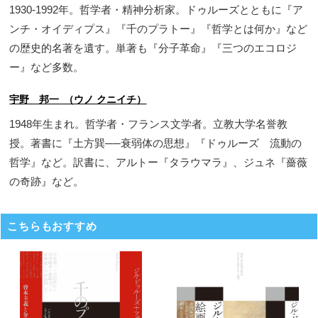
1930-1992年。哲学者・精神分析家。ドゥルーズとともに『ア
ンチ・オイディプス』『千のプラトー』『哲学とは何か』など
の歴史的名著を遺す。単著も『分子革命』『三つのエコロジ
ー』など多数。
宇野 邦一 （ウノ クニイチ）
1948年生まれ。哲学者・フランス文学者。立教大学名誉教
授。著書に『土方巽──衰弱体の思想』『ドゥルーズ 流動の
哲学』など。訳書に、アルトー『タラウマラ』、ジュネ『薔薇
の奇跡』など。
こちらもおすすめ