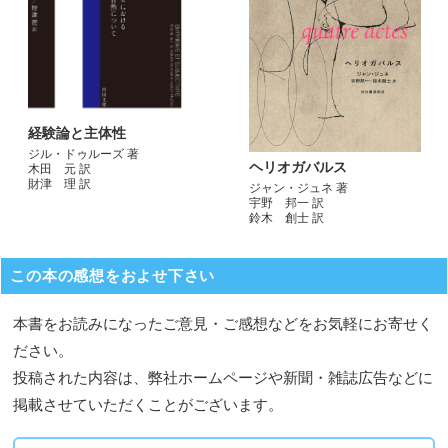
経験論と主体性
ジル・ドゥルーズ 著
ヘリオガバルス
木田 元 訳
財津 理 訳
ジャン・ジュネ 著
宇野 邦一 訳
鈴木 創士 訳
この本の感想をおよせ下さい
本書をお読みになったご意見・ご感想などをお気軽にお寄せく
ださい。
投稿された内容は、弊社ホームページや新聞・雑誌広告などに
掲載させていただくことがございます。