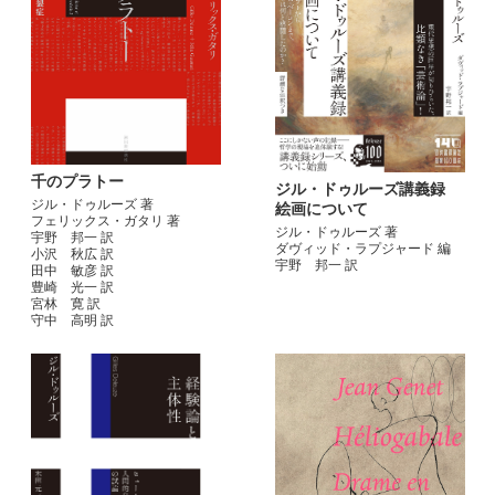
千のプラトー
ジル・ドゥルーズ講義録
ジル・ドゥルーズ 著
絵画について
フェリックス・ガタリ 著
ジル・ドゥルーズ 著
宇野 邦一 訳
ダヴィッド・ラプジャード 編
小沢 秋広 訳
宇野 邦一 訳
田中 敏彦 訳
豊崎 光一 訳
宮林 寛 訳
守中 高明 訳