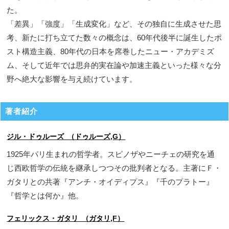
た。
「差異」「強度」「生成変化」など、その独自に生成させた思
考、新たに打ち立てた数々の概念は、60年代後半に誕生したポ
スト構造主義、80年代の日本を席巻したニュー・アカデミズ
ム、そして近年では思弁的実在論や加速主義といった様々な分
野へ絶大な影響を与え続けています。
著者紹介
ジル・ドゥルーズ （ドゥルーズ,G）
1925年パリ生まれの哲学者。スピノザやニーチェの研究を通
じ西欧哲学の伝統を継承しつつその批判者となる。主著にＦ・
ガタリとの共著『アンチ・オイディプス』『千のプラトー』
『哲学とは何か』他。
フェリックス・ガタリ （ガタリ,F）