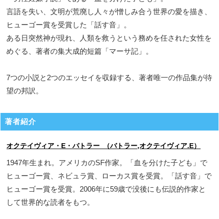
言語を失い、文明が荒廃し人々が憎しみ合う世界の愛を描き、
ヒューゴー賞を受賞した「話す音」。
ある日突然神が現れ、人類を救うという務めを任された女性を
めぐる、著者の集大成的短篇「マーサ記」。
7つの小説と2つのエッセイを収録する、著者唯一の作品集が待
望の邦訳。
著者紹介
オクテイヴィア・E・バトラー （バトラー,オクテイヴィア.E）
1947年生まれ。アメリカのSF作家。「血を分けた子ども」で
ヒューゴー賞、ネビュラ賞、ローカス賞を受賞。「話す音」で
ヒューゴー賞を受賞。2006年に59歳で没後にも伝説的作家と
して世界的な読者をもつ。