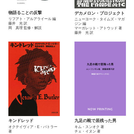
物語ることの反撃
デカメロン・プロジェクト
リフアト・アルアライール 編
ニューヨーク・タイムズ・マガ
藤井 光 訳
ジン 編
岡 真理 監修・解説
マーガレット・アトウッド 著
藤井 光 訳
九足の靴で居残った男
キンドレッド
キム・スンオク 著
オクテイヴィア・E・バトラー
チェ・イヌン 著
著