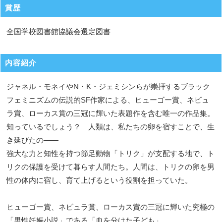
賞歴
全国学校図書館協議会選定図書
内容紹介
ジャネル・モネイやN・K・ジェミシンらが崇拝するブラック
フェミニズムの伝説的SF作家による、ヒューゴー賞、ネビュ
ラ賞、ローカス賞の三冠に輝いた表題作を含む唯一の作品集。
知っているでしょう？ 人類は、私たちの卵を宿すことで、生
き延びたの――
強大な力と知性を持つ節足動物「トリク」が支配する地で、ト
リクの保護を受けて暮らす人間たち。人間は、トリクの卵を男
性の体内に宿し、育て上げるという役割を担っていた。
ヒューゴー賞、ネビュラ賞、ローカス賞の三冠に輝いた究極の
「男性妊娠小説」である「血を分けた子ども」。