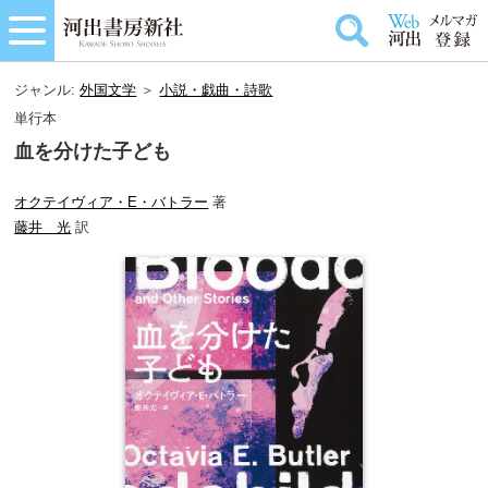
ジャンル:
外国文学
＞
小説・戯曲・詩歌
単行本
血を分けた子ども
オクテイヴィア・E・バトラー
著
藤井 光
訳