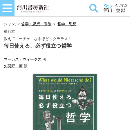
ジャンル:
哲学・思想・宗教
＞
哲学・思想
単行本
教えてニーチェ、なるほどソクラテス！
毎日使える、必ず役立つ哲学
マーカス・ウィークス
著
矢羽野 薫
訳