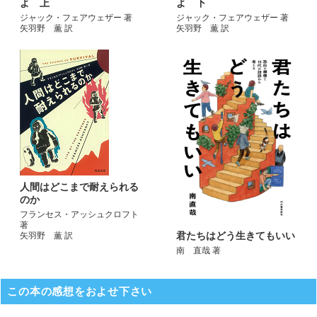
よ 上
よ 下
ジャック・フェアウェザー 著
ジャック・フェアウェザー 著
矢羽野 薫 訳
矢羽野 薫 訳
人間はどこまで耐えられる
のか
フランセス・アッシュクロフト
著
君たちはどう生きてもいい
矢羽野 薫 訳
南 直哉 著
この本の感想をおよせ下さい