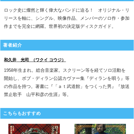
ロック史に燦然と輝く偉大なバンドに迫る！ オリジナル・リ
リースを軸に、シングル、映像作品、メンバーのソロ作・参加
作までを完全に網羅。世界初の決定版ディスクガイド。
著者紹介
和久井 光司 （ワクイ コウジ）
1958年生まれ。総合音楽家。スクリーン等を経てソロ活動を
開始し、ボブ・ディラン公認カヴァー集『ディランを唄う』等
の作品を持つ。著書に『「ａｔ武道館」をつくった男』『放送
禁止歌手 山平和彦の生涯』等。
こちらもおすすめ