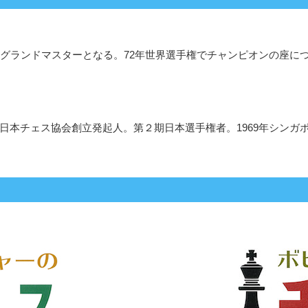
8年グランドマスターとなる。72年世界選手権でチャンピオンの座に
。日本チェス協会創立発起人。第２期日本選手権者。1969年シン