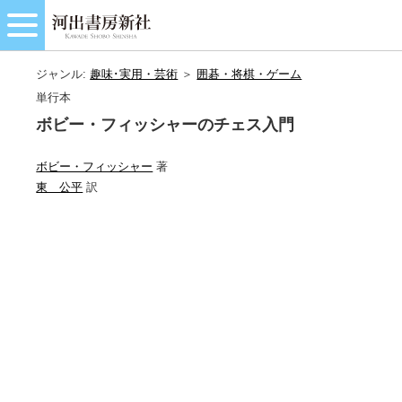
ジャンル:
趣味･実用・芸術
＞
囲碁・将棋・ゲーム
単行本
ボビー・フィッシャーのチェス入門
ボビー・フィッシャー
著
東 公平
訳