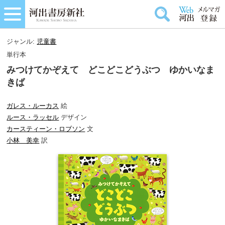
ジャンル:
児童書
単行本
みつけてかぞえて どこどこどうぶつ ゆかいなま
きば
ガレス・ルーカス
絵
ルース・ラッセル
デザイン
カースティーン・ロブソン
文
小林 美幸
訳