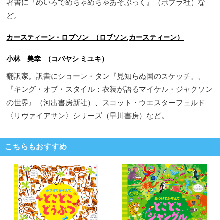
著書に『めいろでめちゃめちゃあそぶっく』（ポプラ社）な
ど。
カースティーン・ロブソン （ロブソン,カースティーン）
小林 美幸 （コバヤシ ミユキ）
翻訳家。訳書にショーン・タン『見知らぬ国のスケッチ』、
『キング・オブ・スタイル：衣装が語るマイケル・ジャクソン
の世界』（河出書房新社）、スコット・ウエスターフェルド
〈リヴァイアサン〉シリーズ（早川書房）など。
こちらもおすすめ