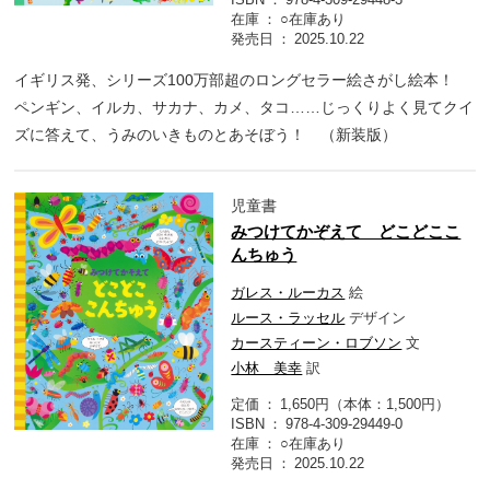
在庫
○在庫あり
発売日
2025.10.22
イギリス発、シリーズ100万部超のロングセラー絵さがし絵本！
ペンギン、イルカ、サカナ、カメ、タコ……じっくりよく見てクイ
ズに答えて、うみのいきものとあそぼう！ （新装版）
児童書
みつけてかぞえて どこどここ
んちゅう
ガレス・ルーカス
絵
ルース・ラッセル
デザイン
カースティーン・ロブソン
文
小林 美幸
訳
定価
1,650円（本体：1,500円）
ISBN
978-4-309-29449-0
在庫
○在庫あり
発売日
2025.10.22