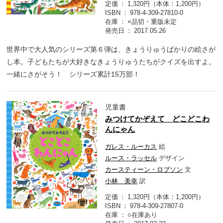
定価
1,320円（本体：1,200円）
ISBN
978-4-309-27810-0
在庫
×品切・重版未定
発売日
2017.05.26
世界中で大人気のシリーズ第６弾は、きょうりゅうばかりの絵さが
し本。子どもたちが大好きなきょうりゅうたちがクイズを出すよ。
一緒にさがそう！ シリーズ累計15万部！
児童書
みつけてかぞえて どこどこわ
んにゃん
ガレス・ルーカス
絵
ルース・ラッセル
デザイン
カースティーン・ロブソン
文
小林 美幸
訳
定価
1,320円（本体：1,200円）
ISBN
978-4-309-27807-0
在庫
○在庫あり