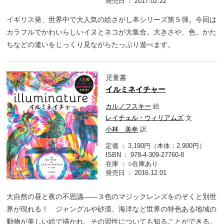
発売日
2017.02.22
イギリス発、世界中で大人気の絵さがし本シリーズ第５弾。今回は
カラフルでかわいらしいイヌとネコが大集合。大きさや、色、かた
ちなどの違いをじっくり見ながらたっぷり遊べます。
児童書
イルミネイチャー
カルノフスキー
絵
レイチェル・ウィリアムズ
文
小林 美幸
訳
定価
3,190円（本体：2,900円）
ISBN
978-4-309-27760-8
在庫
○在庫あり
発売日
2016.12.01
大自然の昼と夜の不思議――３色のマジックレンズをのぞくと別世
界が現れる！ ジャングルや砂漠、海洋など世界の特色ある地域の
動物が美しい絵で描かれ、その習性についても知ることができる。