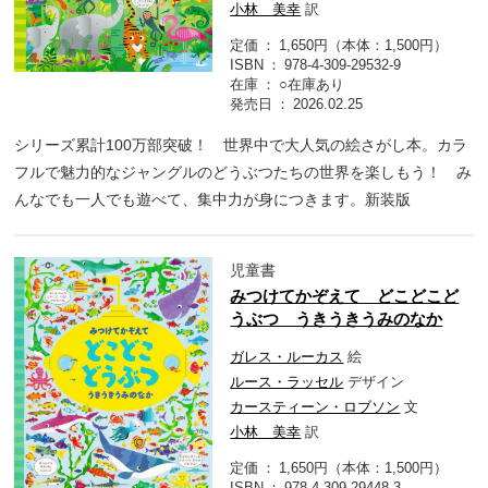
小林 美幸
訳
定価
1,650円（本体：1,500円）
ISBN
978-4-309-29532-9
在庫
○在庫あり
発売日
2026.02.25
シリーズ累計100万部突破！ 世界中で大人気の絵さがし本。カラ
フルで魅力的なジャングルのどうぶつたちの世界を楽しもう！ み
んなでも一人でも遊べて、集中力が身につきます。新装版
児童書
みつけてかぞえて どこどこど
うぶつ うきうきうみのなか
ガレス・ルーカス
絵
ルース・ラッセル
デザイン
カースティーン・ロブソン
文
小林 美幸
訳
定価
1,650円（本体：1,500円）
ISBN
978-4-309-29448-3