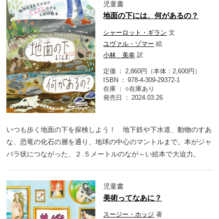
児童書
地面の下には、何があるの？
シャーロット・ギラン
文
ユヴァル・ゾマー
絵
小林 美幸
訳
定価
2,860円（本体：2,600円）
ISBN
978-4-309-29372-1
在庫
○在庫あり
発売日
2024.03.26
いつも歩く地面の下を探検しよう！ 地下鉄や下水道、動物のすあ
な、恐竜の化石の層を通り、地球の中心のマントルまで。本がジャ
バラ状につながった、２.５メートルのなが～い絵本で大迫力。
児童書
美術ってなあに？
スージー・ホッジ
著