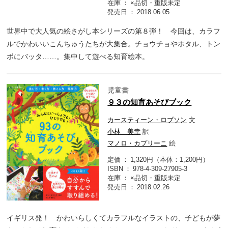
在庫
×品切・重版未定
発売日
2018.06.05
世界中で大人気の絵さがし本シリーズの第８弾！ 今回は、カラフ
ルでかわいいこんちゅうたちが大集合。チョウチョやホタル、トン
ボにバッタ……。集中して遊べる知育絵本。
児童書
９３の知育あそびブック
カースティーン・ロブソン
文
小林 美幸
訳
マノロ・カプリーニ
絵
定価
1,320円（本体：1,200円）
ISBN
978-4-309-27905-3
在庫
×品切・重版未定
発売日
2018.02.26
イギリス発！ かわいらしくてカラフルなイラストの、子どもが夢