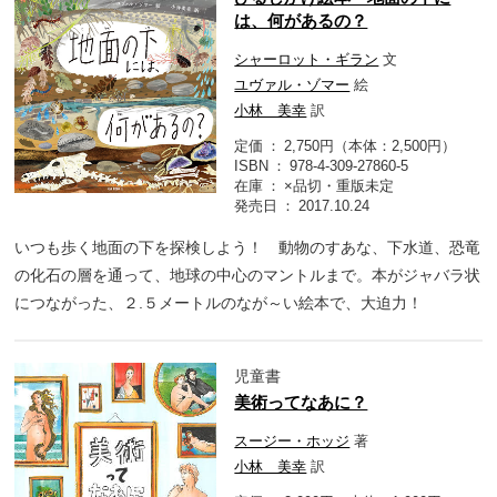
は、何があるの？
シャーロット・ギラン
文
ユヴァル・ゾマー
絵
小林 美幸
訳
定価
2,750円（本体：2,500円）
ISBN
978-4-309-27860-5
在庫
×品切・重版未定
発売日
2017.10.24
いつも歩く地面の下を探検しよう！ 動物のすあな、下水道、恐竜
の化石の層を通って、地球の中心のマントルまで。本がジャバラ状
につながった、２.５メートルのなが～い絵本で、大迫力！
児童書
美術ってなあに？
スージー・ホッジ
著
小林 美幸
訳