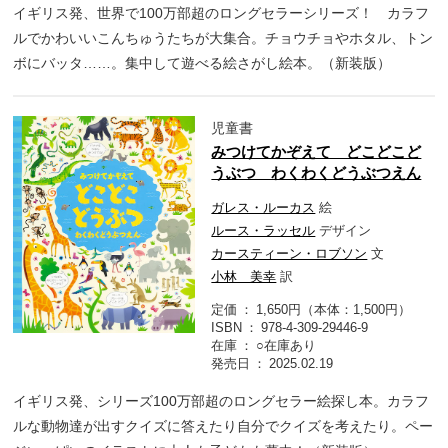
イギリス発、世界で100万部超のロングセラーシリーズ！ カラフ
ルでかわいいこんちゅうたちが大集合。チョウチョやホタル、トン
ボにバッタ……。集中して遊べる絵さがし絵本。（新装版）
児童書
みつけてかぞえて どこどこど
うぶつ わくわくどうぶつえん
ガレス・ルーカス
絵
ルース・ラッセル
デザイン
カースティーン・ロブソン
文
小林 美幸
訳
定価
1,650円（本体：1,500円）
ISBN
978-4-309-29446-9
在庫
○在庫あり
発売日
2025.02.19
イギリス発、シリーズ100万部超のロングセラー絵探し本。カラフ
ルな動物達が出すクイズに答えたり自分でクイズを考えたり。ペー