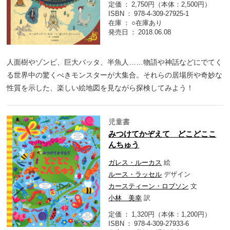
定価
2,750円（本体：2,500円）
ISBN
978-4-309-27925-1
在庫
○在庫あり
発売日
2018.06.08
人面樹やゾンビ、巨大バッタ、半魚人……物語や神話などにでてく
る世界中の驚くべきモンスターが大集合。それらの居場所や奇妙な
性質を示した、楽しい絵地図を見ながら探検してみよう！
児童書
みつけてかぞえて どこどここ
んちゅう
ガレス・ルーカス
絵
ルース・ラッセル
デザイン
カースティーン・ロブソン
文
小林 美幸
訳
定価
1,320円（本体：1,200円）
ISBN
978-4-309-27933-6