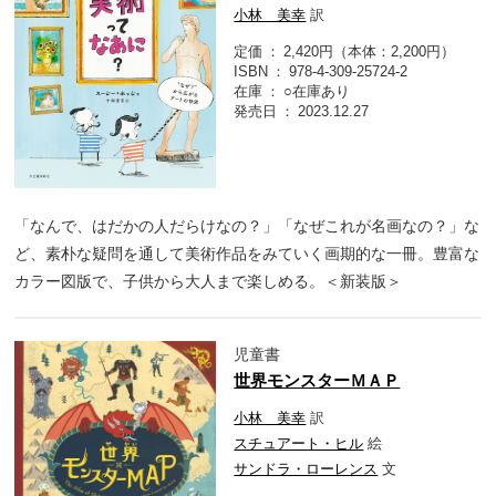
小林 美幸
訳
定価
2,420円（本体：2,200円）
ISBN
978-4-309-25724-2
在庫
○在庫あり
発売日
2023.12.27
「なんで、はだかの人だらけなの？」「なぜこれが名画なの？」な
ど、素朴な疑問を通して美術作品をみていく画期的な一冊。豊富な
カラー図版で、子供から大人まで楽しめる。＜新装版＞
児童書
世界モンスターＭＡＰ
小林 美幸
訳
スチュアート・ヒル
絵
サンドラ・ローレンス
文