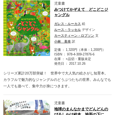
児童書
みつけてかぞえて どこどこジ
ャングル
ガレス・ルーカス
絵
ルース・ラッセル
デザイン
カースティーン・ロブソン
文
小林 美幸
訳
定価
1,320円（本体：1,200円）
ISBN
978-4-309-27876-6
在庫
×品切・重版未定
発売日
2017.10.26
シリーズ累計20万部突破！ 世界中で大人気の絵さがし知育本。
カラフルで魅力的なジャングルのどうぶつたちの世界。みんなでも
一人でも遊べて、集中力が身につきます。
児童書
地球のまんなかまでどんどんの
びるしかけ絵本 地面の下に