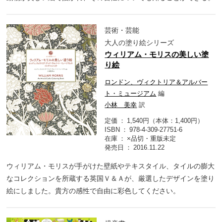
芸術・芸能
大人の塗り絵シリーズ
ウィリアム・モリスの美しい塗
り絵
ロンドン、ヴィクトリア＆アルバー
ト・ミュージアム
編
小林 美幸
訳
定価
1,540円（本体：1,400円）
ISBN
978-4-309-27751-6
在庫
×品切・重版未定
発売日
2016.11.22
ウィリアム・モリスが手がけた壁紙やテキスタイル、タイルの膨大
なコレクションを所蔵する英国Ｖ＆Ａが、厳選したデザインを塗り
絵にしました。貴方の感性で自由に彩色してください。