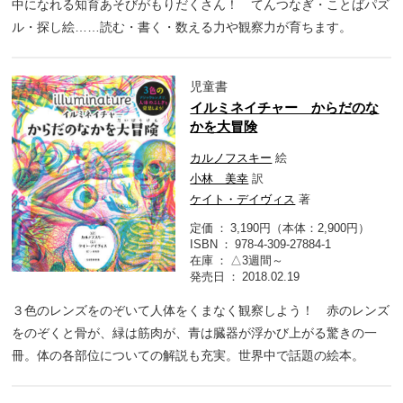
中になれる知育あそびがもりだくさん！ てんつなぎ・ことばパズ
ル・探し絵……読む・書く・数える力や観察力が育ちます。
児童書
イルミネイチャー からだのな
かを大冒険
カルノフスキー
絵
小林 美幸
訳
ケイト・デイヴィス
著
定価
3,190円（本体：2,900円）
ISBN
978-4-309-27884-1
在庫
△3週間～
発売日
2018.02.19
３色のレンズをのぞいて人体をくまなく観察しよう！ 赤のレンズ
をのぞくと骨が、緑は筋肉が、青は臓器が浮かび上がる驚きの一
冊。体の各部位についての解説も充実。世界中で話題の絵本。