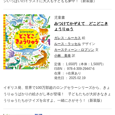
ジいっぱいのイラストに大人も子どもも夢中！（新装版）
児童書
みつけてかぞえて どこどこき
ょうりゅう
ガレス・ルーカス
絵
ルース・ラッセル
デザイン
カースティーン・ロブソン
文
小林 美幸
訳
定価
1,650円（本体：1,500円）
ISBN
978-4-309-29447-6
在庫
○在庫あり
発売日
2025.02.19
イギリス発、世界で100万部超のロングセラーシリーズから、きょ
うりゅうばかりの絵さがし本が登場！ 子どもたちが大好きなきょ
うりゅうたちがクイズを出すよ。一緒にさがそう！（新装版）