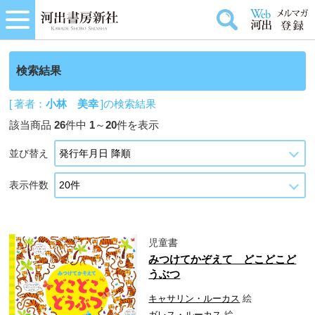
検索結果
[ 著者：
小林 美幸
]の検索結果
該当商品
26
件中
1
～
20
件を表示
並び替え
表示件数
児童書
みつけてかぞえて どこどこど
うぶつ
キャサリン・ルーカス
絵
ガレス・ルーカス
絵