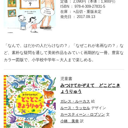
定価
2,090円（本体：1,900円）
ISBN
978-4-309-27831-5
在庫
×品切・重版未定
発売日
2017.09.13
「なんで、はだかの人だらけなの？」「なぜこれが名画なの？」な
ど、素朴な疑問を通して美術作品をみていく画期的な一冊。豊富な
カラー図版で、小学校中学年～大人まで楽しめる。
児童書
みつけてかぞえて どこどこき
ょうりゅう
ガレス・ルーカス
絵
ルース・ラッセル
デザイン
カースティーン・ロブソン
文
小林 美幸
訳