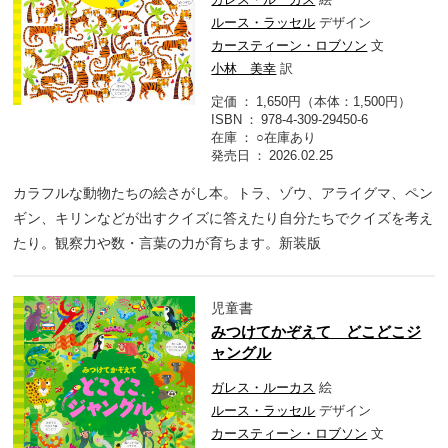
ルース・ラッセル
デザイン
カースティーン・ロブソン
文
小林 美幸
訳
定価
1,650円（本体：1,500円）
ISBN
978-4-309-29450-6
在庫
○在庫あり
発売日
2026.02.25
カラフルな動物たちの絵さがし本。トラ、ゾウ、アライグマ、ペン
ギン、キリンなどが出すクイズに答えたり自分たちでクイズを考え
たり。観察力や数・言葉の力が育ちます。新装版
児童書
みつけてかぞえて どこどこジ
ャングル
ガレス・ルーカス
絵
ルース・ラッセル
デザイン
カースティーン・ロブソン
文