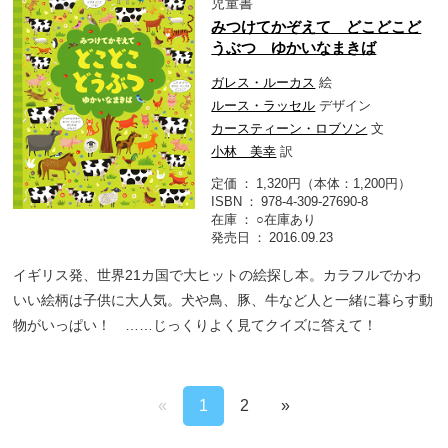
児童書
みつけてかぞえて どこどこど
うぶつ ゆかいなまきば
ガレス・ルーカス
絵
ルース・ラッセル
デザイン
カースティーン・ロブソン
文
小林 美幸
訳
定価
1,320円（本体：1,200円）
ISBN
978-4-309-27690-8
在庫
○在庫あり
発売日
2016.09.23
イギリス発、世界21カ国で大ヒットの絵探し本。カラフルでかわ
いい絵柄は子供に大人気。犬や鳥、豚、牛など人と一緒に暮らす動
物がいっぱい！ ……じっくりよく見てクイズに答えて！
«
1
2
»