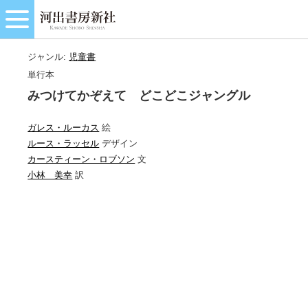
ジャンル:
児童書
単行本
みつけてかぞえて どこどこジャングル
ガレス・ルーカス
絵
ルース・ラッセル
デザイン
カースティーン・ロブソン
文
小林 美幸
訳