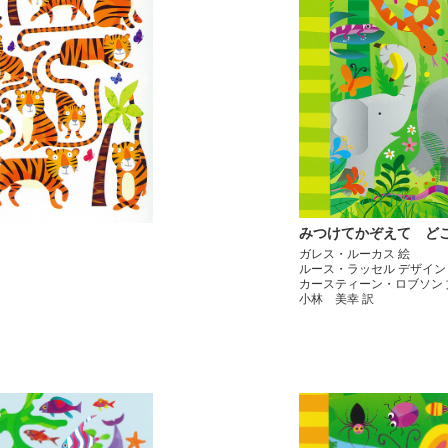
みつけてかぞえて ど
ガレス・ルーカス 絵
ルース・ラッセル デザイン
カースティーン・ロブソン 
小林 美幸 訳