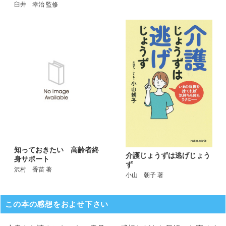
臼井 幸治 監修
知っておきたい 高齢者終
介護じょうずは逃げじょう
身サポート
ず
沢村 香苗 著
小山 朝子 著
この本の感想をおよせ下さい