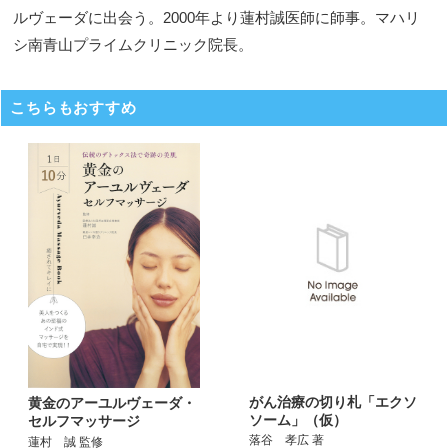
ルヴェーダに出会う。2000年より蓮村誠医師に師事。マハリ
シ南青山プライムクリニック院長。
こちらもおすすめ
がん治療の切り札「エクソ
黄金のアーユルヴェーダ・
ソーム」（仮）
セルフマッサージ
落谷 孝広 著
蓮村 誠 監修