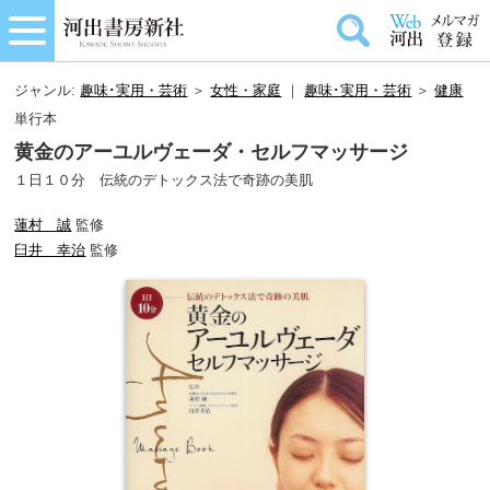
ジャンル:
趣味･実用・芸術
＞
女性・家庭
｜
趣味･実用・芸術
＞
健康
単行本
黄金のアーユルヴェーダ・セルフマッサージ
１日１０分 伝統のデトックス法で奇跡の美肌
蓮村 誠
監修
臼井 幸治
監修