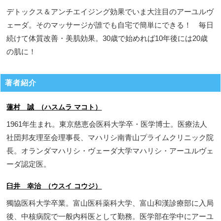
デトックス＆アンチエイジング効果でいま大注目のアーユルヴ
ェーダ。そのマッサージが誰でも自宅で簡単にできる！ 毎日
続けて体質改善・美肌効果。30歳で始めれば10年後には20歳
の肌に！
著者紹介
蓮村 誠 （ハスムラ マコト）
1961年生まれ。東京慈恵会医科大学卒・医学博士。医療法人
社団邦友理至会理事長、マハリシ南青山プライムクリニック院
長。オランダマハリシ・ヴェーダ大学マハリシ・アーユルヴェ
ーダ認定医。
臼井 幸治 （ウスイ コウジ）
獨協医科大学卒業。富山医科薬科大学、富山和漢診療部に入局
後、中核病院で一般内科医として勤務。医学部在学中にアーユ