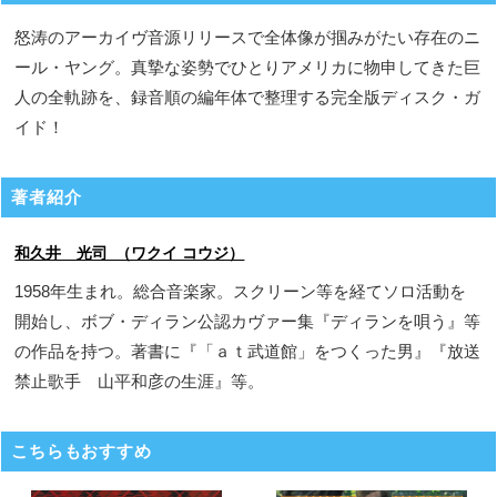
怒涛のアーカイヴ音源リリースで全体像が掴みがたい存在のニ
ール・ヤング。真摯な姿勢でひとりアメリカに物申してきた巨
人の全軌跡を、録音順の編年体で整理する完全版ディスク・ガ
イド！
著者紹介
和久井 光司 （ワクイ コウジ）
1958年生まれ。総合音楽家。スクリーン等を経てソロ活動を
開始し、ボブ・ディラン公認カヴァー集『ディランを唄う』等
の作品を持つ。著書に『「ａｔ武道館」をつくった男』『放送
禁止歌手 山平和彦の生涯』等。
こちらもおすすめ