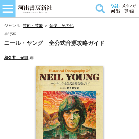
ジャンル:
芸術・芸能
＞
音楽＿その他
単行本
ニール・ヤング 全公式音源攻略ガイド
和久井 光司
編