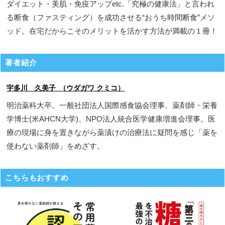
ダイエット・美肌・免疫アップetc.「究極の健康法」と言われ
る断食（ファスティング）を成功させる“おうち時間断食”メソ
ッド。在宅だからこそのメリットを活かす方法が満載の１冊！
著者紹介
宇多川 久美子 （ウダガワ クミコ）
明治薬科大卒。一般社団法人国際感食協会理事、薬剤師・栄養
学博士(米AHCN大学)、NPO法人統合医学健康増進会理事。医
療の現場に身を置きながら薬漬けの治療法に疑問を感じ「薬を
使わない薬剤師」をめざす。
こちらもおすすめ