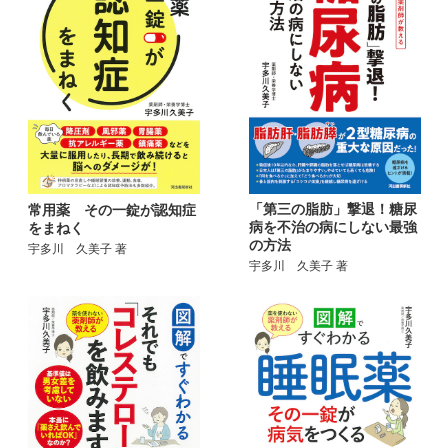
「第三の脂肪」撃退！糖尿
常用薬 その一錠が認知症
病を不治の病にしない最強
をまねく
の方法
宇多川 久美子 著
宇多川 久美子 著