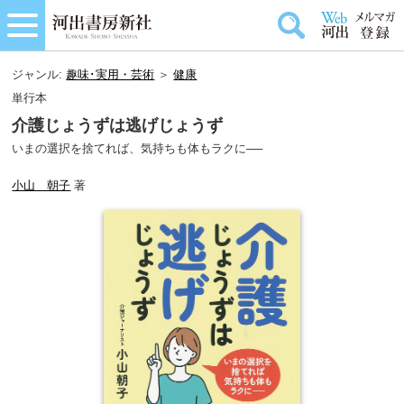
ジャンル:
趣味･実用・芸術
＞
健康
単行本
介護じょうずは逃げじょうず
いまの選択を捨てれば、気持ちも体もラクに──
小山 朝子
著