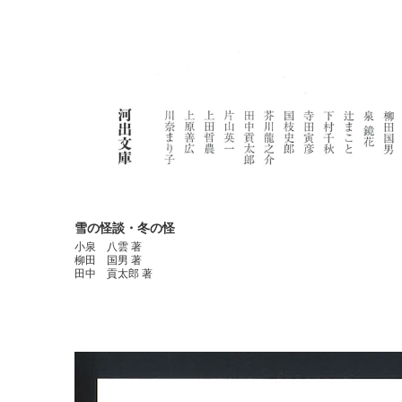
雪の怪談・冬の怪
小泉 八雲 著
柳田 国男 著
田中 貢太郎 著