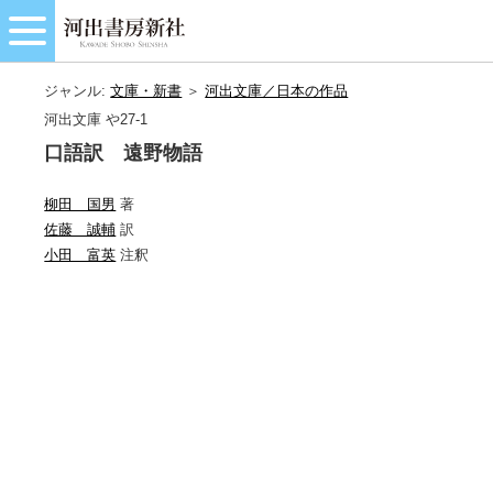
ジャンル:
文庫・新書
＞
河出文庫／日本の作品
河出文庫 や27-1
口語訳 遠野物語
柳田 国男
著
佐藤 誠輔
訳
小田 富英
注釈