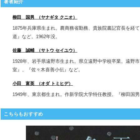
著者紹介
柳田 国男 （ヤナギタ クニオ）
1875年兵庫県生まれ。農商務省勤務、貴族院書記官長を経
道』など。1962年没。
佐藤 誠輔 （サトウ セイユウ）
1928年、岩手県遠野市生まれ。県立遠野中学校卒業。遠野
室』、『佐々木喜善小伝』など。
小田 富英 （オダ トミヒデ）
1949年、東京都生まれ。作新学院大学特任教授。『柳田国
こちらもおすすめ