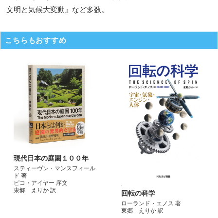
文明と気候大変動』など多数。
こちらもおすすめ
現代日本の庭園１００年
スティーヴン・マンスフィール
ド 著
ピコ・アイヤー 序文
東郷 えりか 訳
回転の科学
ローランド・エノス 著
東郷 えりか 訳