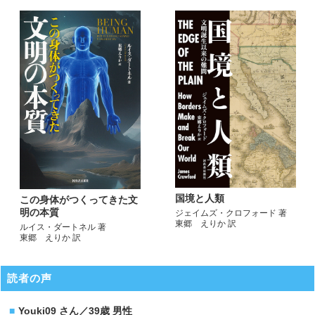
国境と人類
この身体がつくってきた文
明の本質
ジェイムズ・クロフォード 著
東郷 えりか 訳
ルイス・ダートネル 著
東郷 えりか 訳
読者の声
Youki09 さん／39歳 男性