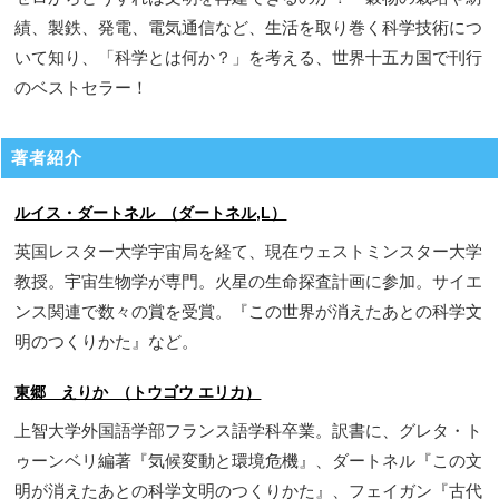
績、製鉄、発電、電気通信など、生活を取り巻く科学技術につ
いて知り、「科学とは何か？」を考える、世界十五カ国で刊行
のベストセラー！
著者紹介
ルイス・ダートネル （ダートネル,L）
英国レスター大学宇宙局を経て、現在ウェストミンスター大学
教授。宇宙生物学が専門。火星の生命探査計画に参加。サイエ
ンス関連で数々の賞を受賞。『この世界が消えたあとの科学文
明のつくりかた』など。
東郷 えりか （トウゴウ エリカ）
上智大学外国語学部フランス語学科卒業。訳書に、グレタ・ト
ゥーンベリ編著『気候変動と環境危機』、ダートネル『この文
明が消えたあとの科学文明のつくりかた』、フェイガン『古代