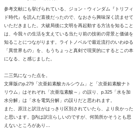
参考文献にも挙げられている、ジョン・ウィンダム『トリフィ
ド時代』を読んだ直後だったので、なおさら興味深く読ませて
いただきました。大破局後に文明を再起動する方法を知ること
は、今我々の生活を支えている当たり前の技術の背景と価値を
知ることにつながります。ライトノベルで最近流行のいわゆる
「異世界もの」を、もうちょっと真剣で現実的にするとこの本
になる、と感じました。
二三気になった点を。
文庫版のp.279「次亜鉛素酸カルシウム」と「次亜鉛素酸ナト
リウム」はそれぞれ「次亜塩素酸～」の誤り、p.325「水を加
水分解」は「水を電気分解」の誤りだと思われます。
また、原注と訳注がはっきり区別されていたら、より良かった
と思います。[]内は訳注らしいのですが、何箇所かそうとも思
えないところがあり…