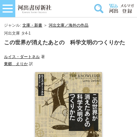
ジャンル:
文庫・新書
＞
河出文庫／海外の作品
河出文庫 タ4-1
この世界が消えたあとの 科学文明のつくりかた
ルイス・ダートネル
著
東郷 えりか
訳