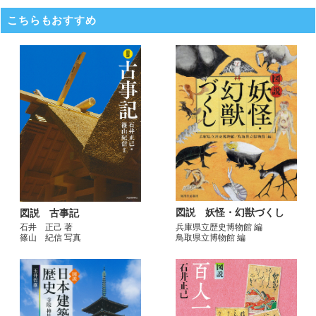
こちらもおすすめ
図説 妖怪・幻獣づくし
図説 古事記
兵庫県立歴史博物館 編
石井 正己 著
鳥取県立博物館 編
篠山 紀信 写真