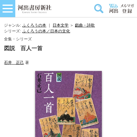
ジャンル:
ふくろうの本
｜
日本文学
＞
戯曲・詩歌
シリーズ:
ふくろうの本／日本の文化
全集・シリーズ
図説 百人一首
石井 正己
著