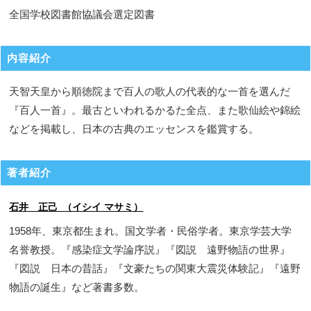
全国学校図書館協議会選定図書
内容紹介
天智天皇から順徳院まで百人の歌人の代表的な一首を選んだ
『百人一首』。最古といわれるかるた全点、また歌仙絵や錦絵
などを掲載し、日本の古典のエッセンスを鑑賞する。
著者紹介
石井 正己 （イシイ マサミ）
1958年、東京都生まれ。国文学者・民俗学者。東京学芸大学
名誉教授。『感染症文学論序説』『図説 遠野物語の世界』
『図説 日本の昔話』『文豪たちの関東大震災体験記』『遠野
物語の誕生』など著書多数。