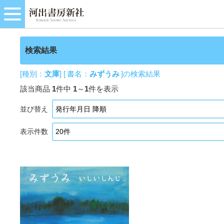
検索結果
[種別：
文庫
] [ 書名：
みずうみ
]の検索結果
該当商品
1
件中
1
～
1
件を表示
並び替え
表示件数