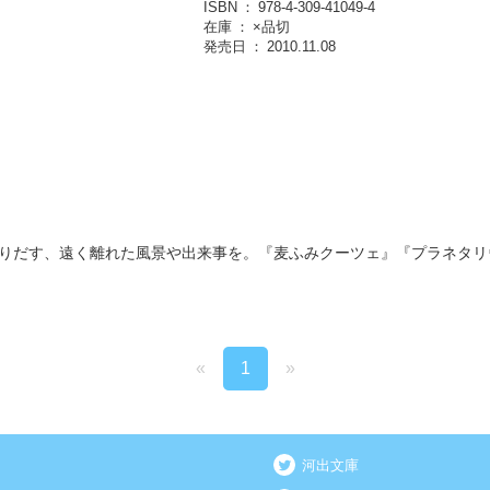
ISBN
978-4-309-41049-4
在庫
×品切
発売日
2010.11.08
りだす、遠く離れた風景や出来事を。『麦ふみクーツェ』『プラネタリ
«
1
»
河出文庫