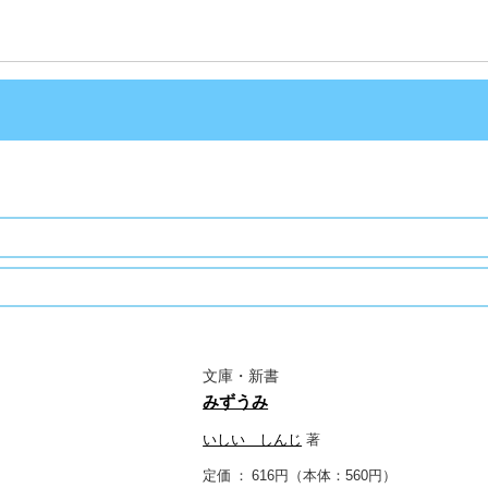
文庫・新書
みずうみ
いしい しんじ
著
定価
616円（本体：560円）