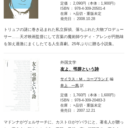
定価
2,090円（本体：1,900円）
ISBN
978-4-309-20501-4
在庫
×品切・重版未定
発売日
2008.10.28
トリュフの謎に巻き込まれた私立探偵、落ちぶれた大物プロデュー
サー……天才映画監督にして言葉の魔術師ウディ・アレンが円熟味
を加え過激にまくしたてる人生喜劇。25年ぶりに贈る小説集。
外国文学
友よ、弔辞という詩
サイラス・Ｍ．コープランド
編
井上 一馬
訳
定価
1,760円（本体：1,600円）
ISBN
978-4-309-20483-3
在庫
×品切・重版未定
発売日
2007.12.21
マドンナがヴェルサーチに、カストロがゲバラにと、著名人が贈っ