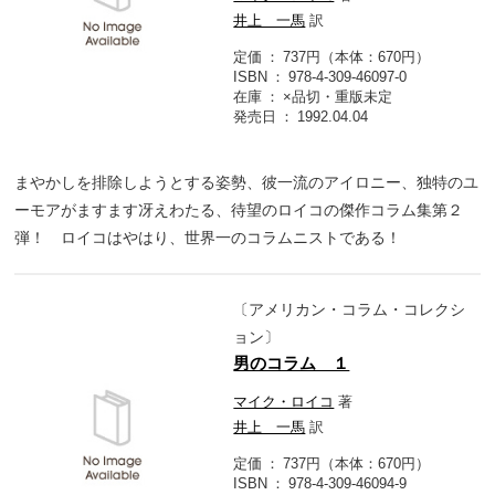
井上 一馬
訳
定価
737円（本体：670円）
ISBN
978-4-309-46097-0
在庫
×品切・重版未定
発売日
1992.04.04
まやかしを排除しようとする姿勢、彼一流のアイロニー、独特のユ
ーモアがますます冴えわたる、待望のロイコの傑作コラム集第２
弾！ ロイコはやはり、世界一のコラムニストである！
〔アメリカン・コラム・コレクシ
ョン〕
男のコラム １
マイク・ロイコ
著
井上 一馬
訳
定価
737円（本体：670円）
ISBN
978-4-309-46094-9