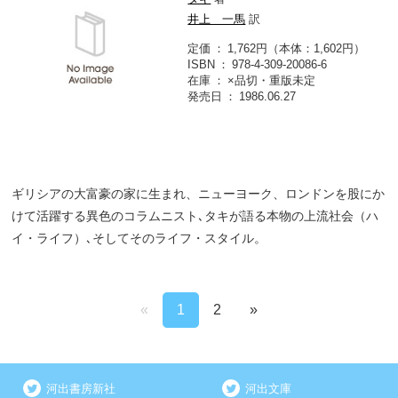
井上 一馬
訳
定価
1,762円（本体：1,602円）
ISBN
978-4-309-20086-6
在庫
×品切・重版未定
発売日
1986.06.27
ギリシアの大富豪の家に生まれ、ニューヨーク、ロンドンを股にか
けて活躍する異色のコラムニスト､タキが語る本物の上流社会（ハ
イ・ライフ）､そしてそのライフ・スタイル。
«
1
2
»
河出書房新社
河出文庫