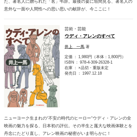
た、著名人に贈られた「名」弔辞。最後の宴に垣間見る、著名人の
意外な一面や人間性への思い思いの献辞が、今ここに！
芸術・芸能
ウディ・アレンのすべて
井上 一馬
著
定価
1,980円（本体：1,800円）
ISBN
978-4-309-26328-1
在庫
×品切・重版未定
発売日
1997.12.18
ニューヨーク生まれの“不安の時代のヒーロー”ウディ・アレンの全
映画の魅力を探る、日本初の評伝。その半生と厖大な映画体験とを
丹念にたどり直し、アレン映画の秘密がいま明らかに！