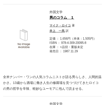
外国文学
男のコラム １
マイク・ロイコ
著
井上 一馬
訳
定価
1,656円（本体：1,505円）
ISBN
978-4-309-20095-8
在庫
×品切・重版未定
発売日
1987.11.29
全米ナンバー・ワンの人気コラムニストが語る男らしさ、人間的温
かさ。13歳から酒場に働き人生の修羅場を見つづけてきたロイコ
の男の哲学を辛辣、軽妙なユーモアに包んで読ませる。
外国文学