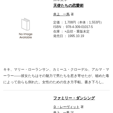
天使たちの恋愛術
井上 一馬
著
定価
1,708円（本体：1,553円）
ISBN
978-4-309-01017-5
在庫
×品切・重版未定
発売日
1995.10.19
キキ、マリー・ローランサン、カミーユ・クローデル、アルマ・マ
ーラー――彼女たちはその魅力で男たちを惹き寄せたが、秘めた毒
によって自らも倒れた。女性のための生き方手帖。書き下ろし。
ファミリー・ダンシング
Ｄ・レーヴィット
著
井上 一馬
訳