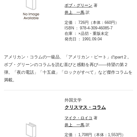
ボブ・グリーン
著
井上 一馬
訳
定価
726円（本体：660円）
ISBN
978-4-309-46085-7
在庫
×品切・重版未定
発売日
1991.09.04
アメリカン・コラムの一級品、「アメリカン・ビート」のpart２。
ボブ・グリーンのコラムを読む喜びと感動を再び――待望の第２
弾。「夜の電話」「十五歳」「ロックがすべて」など傑作コラムを
満載。
外国文学
クリスマス・コラム
マイク・ロイコ
著
井上 一馬
訳
定価
1,708円（本体：1,553円）