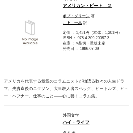
アメリカン・ビート ２
ボブ・グリーン
著
井上 一馬
訳
定価
1,431円（本体：1,301円）
ISBN
978-4-309-20087-3
在庫
×品切・重版未定
発売日
1986.07.09
アメリカを代表する気鋭のコラムニストが物語る数々の人生ドラ
マ。失脚直後のニクソン、大量殺人者スペック、ビートルズ、ヒュ
ー・ヘフナー、仕事のこと――心に響くコラム集。
外国文学
ハイ・ライフ
タキ
著