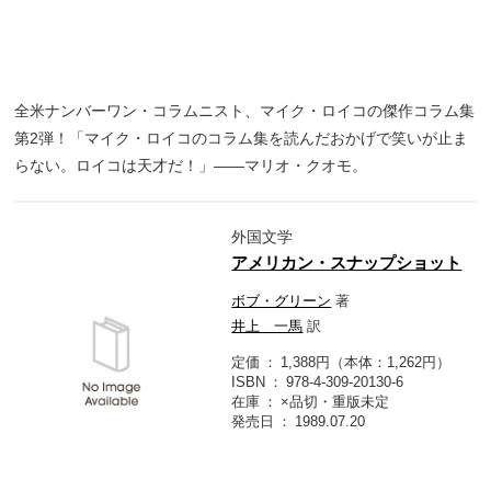
全米ナンバーワン・コラムニスト、マイク・ロイコの傑作コラム集
第2弾！「マイク・ロイコのコラム集を読んだおかげで笑いが止ま
らない。ロイコは天才だ！」――マリオ・クオモ。
外国文学
アメリカン・スナップショット
ボブ・グリーン
著
井上 一馬
訳
定価
1,388円（本体：1,262円）
ISBN
978-4-309-20130-6
在庫
×品切・重版未定
発売日
1989.07.20