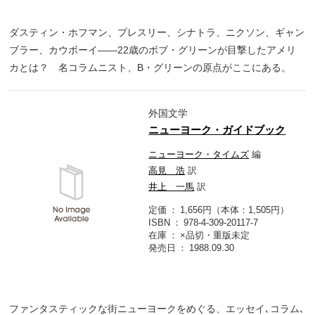
ダスティン・ホフマン、プレスリー、シナトラ、ニクソン、ギャン
ブラー、カウボーイ――22歳のボブ・グリーンが目撃したアメリ
カとは？ 名コラムニスト、B・グリーンの原点がここにある。
外国文学
ニューヨーク・ガイドブック
ニューヨーク・タイムズ
編
高見 浩
訳
井上 一馬
訳
定価
1,656円（本体：1,505円）
ISBN
978-4-309-20117-7
在庫
×品切・重版未定
発売日
1988.09.30
ファンタスティックな街ニューヨークをめぐる、エッセイ､コラム､