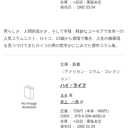
在庫
×品切・重版未定
発売日
1992.03.04
男らしさ、人間的温かさ、そして辛辣・軽妙なユーモアで全米一の
人気コラムニスト、ロイコ。13歳から酒場で働き、人生の修羅場
を見つづけてきたロイコの男の哲学がにじみでた傑作コラム集。
文庫・新書
〔アメリカン・コラム・コレクシ
ョン〕
ハイ・ライフ
タキ
著
井上 一馬
訳
定価
726円（本体：660円）
ISBN
978-4-309-46091-8
在庫
×品切・重版未定
発売日
1992.01.04