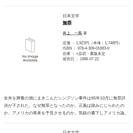
日本文学
無罪
井上 一馬
著
定価
1,923円（本体：1,748円）
ISBN
978-4-309-01083-0
在庫
×品切・重版未定
発売日
1996.07.22
全米を興奮の渦にまきこんだシンプソン事件は95年10月に無罪評
決が下された。なぜ無罪となったのか。正義は踏みにじられたの
か。アメリカの将来を予見させるのか。気鋭の書下しアメリカ論。
日本文学