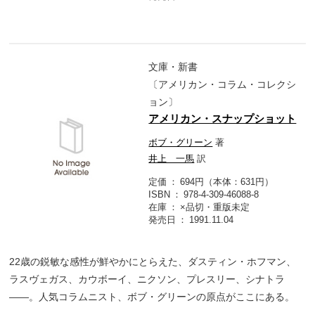
文庫・新書
〔アメリカン・コラム・コレクシ
ョン〕
アメリカン・スナップショット
ボブ・グリーン
著
井上 一馬
訳
定価
694円（本体：631円）
ISBN
978-4-309-46088-8
在庫
×品切・重版未定
発売日
1991.11.04
22歳の鋭敏な感性が鮮やかにとらえた、ダスティン・ホフマン、
ラスヴェガス、カウボーイ、ニクソン、プレスリー、シナトラ
――。人気コラムニスト、ボブ・グリーンの原点がここにある。