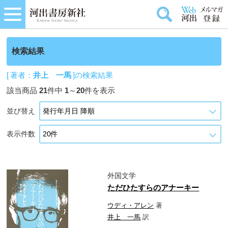
検索結果
[ 著者：
井上 一馬
]の検索結果
該当商品
21
件中
1
～
20
件を表示
並び替え
表示件数
外国文学
ただひたすらのアナーキー
ウディ・アレン
著
井上 一馬
訳