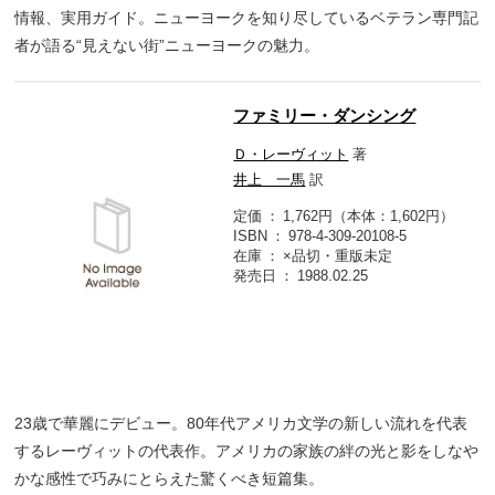
情報、実用ガイド。ニューヨークを知り尽しているベテラン専門記
者が語る“見えない街”ニューヨークの魅力。
ファミリー・ダンシング
Ｄ・レーヴィット
著
井上 一馬
訳
定価
1,762円（本体：1,602円）
ISBN
978-4-309-20108-5
在庫
×品切・重版未定
発売日
1988.02.25
23歳で華麗にデビュー。80年代アメリカ文学の新しい流れを代表
するレーヴィットの代表作。アメリカの家族の絆の光と影をしなや
かな感性で巧みにとらえた驚くべき短篇集。