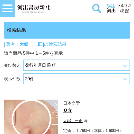
検索結果
[ 著者：
大鋸 一正
]の検索結果
該当商品
5
件中
1
～
5
件を表示
並び替え
表示件数
日本文学
Ｏ介
大鋸 一正
著
定価
1,760円（本体：1,600円）