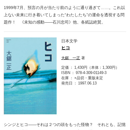
1999年7月、預言の月が当たり前のように通り過ぎて……。これ以
上ない未来に行き着いてしまった“わたしたち”の運命を透視する問
題作！ 《未知の感動――石川忠司》他、各紙誌絶賛。
日本文学
ヒコ
大鋸 一正
著
定価
1,430円（本体：1,300円）
ISBN
978-4-309-01149-3
在庫
×品切・重版未定
発売日
1997.06.13
シンジとヒコ――それは２つの頭をもった怪物？ それとも、記憶