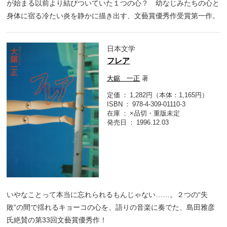
が始まる以前より結びついていた１つの心？ 幼なじみたちの心と
身体に宿る冷たい炎を静かに描き出す、文藝賞優秀作受賞第一作。
日本文学
フレア
大鋸 一正
著
定価
1,282円（本体：1,165円）
ISBN
978-4-309-01110-3
在庫
×品切・重版未定
発売日
1996.12.03
いやなことって本当に忘れられるもんじゃない……。２つの“失
敗”の間で揺れるキョーコの心を、語りの音楽に奏でた、島田雅彦
氏絶賛の第33回文藝賞優秀作！