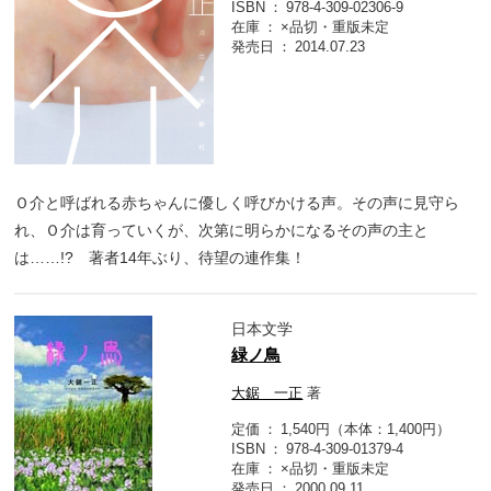
ISBN
978-4-309-02306-9
在庫
×品切・重版未定
発売日
2014.07.23
Ｏ介と呼ばれる赤ちゃんに優しく呼びかける声。その声に見守ら
れ、Ｏ介は育っていくが、次第に明らかになるその声の主と
は……!? 著者14年ぶり、待望の連作集！
日本文学
緑ノ鳥
大鋸 一正
著
定価
1,540円（本体：1,400円）
ISBN
978-4-309-01379-4
在庫
×品切・重版未定
発売日
2000.09.11