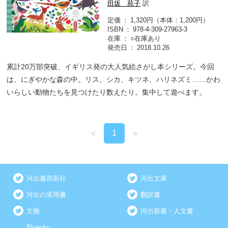
田坂 苑子
訳
定価
1,320円（本体：1,200円）
ISBN
978-4-309-27963-3
在庫
○在庫あり
発売日
2018.10.26
累計20万部突破、イギリス発の大人気絵さがし本シリーズ。今回
は、にぎやかな森の中。リス、シカ、キツネ、ハリネズミ……かわ
いらしい動物たちを見つけたり数えたり。集中して遊べます。
«
1
»
河出書房新社
河出文庫
河出の実用書
翻訳書
文藝
河出新書・人文書
Bluesky