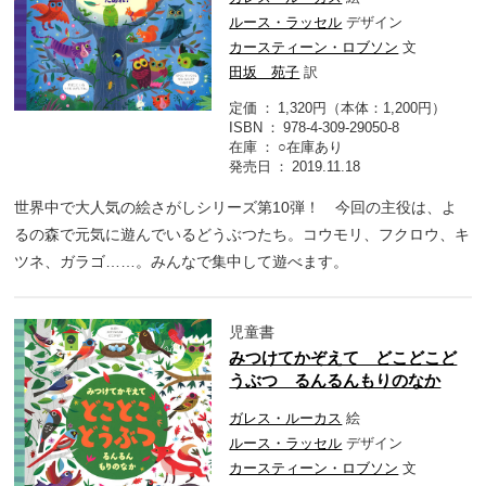
ルース・ラッセル
デザイン
カースティーン・ロブソン
文
田坂 苑子
訳
定価
1,320円（本体：1,200円）
ISBN
978-4-309-29050-8
在庫
○在庫あり
発売日
2019.11.18
世界中で大人気の絵さがしシリーズ第10弾！ 今回の主役は、よ
るの森で元気に遊んでいるどうぶつたち。コウモリ、フクロウ、キ
ツネ、ガラゴ……。みんなで集中して遊べます。
児童書
みつけてかぞえて どこどこど
うぶつ るんるんもりのなか
ガレス・ルーカス
絵
ルース・ラッセル
デザイン
カースティーン・ロブソン
文