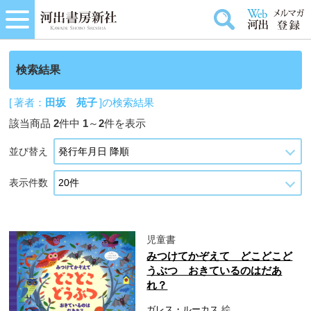
検索結果
[ 著者：
田坂 苑子
]の検索結果
該当商品
2
件中
1
～
2
件を表示
並び替え
表示件数
児童書
みつけてかぞえて どこどこど
うぶつ おきているのはだあ
れ？
ガレス・ルーカス
絵