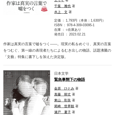
エリイ
著
千葉 雅也
著
水上 文
著
定価
1,793円（本体：1,630円）
ISBN
978-4-309-03095-1
在庫
○在庫あり
発売日
2023.02.21
作家は真実の言葉で嘘をつく――。現実の私をめぐり、真実の言葉
をつむぐ、第一線の表現者たちによるむき出しの物語。話題沸騰の
「文藝」特集に書下しを加えた決定版。
日本文学
緊急事態下の物語
金原 ひとみ
著
真藤 順丈
著
東山 彰良
著
尾崎 世界観
著
瀬戸 夏子
著