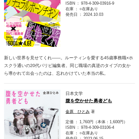
ISBN
978-4-309-03916-9
在庫
○在庫あり
発売日
2024.10.03
新しい世界を見せてくれ――。ルーティンを愛する45歳事務職×ホ
スクラ通いの20代パリピ編集者。同じ職場の真逆のタイプの女か
ら導かれて出会ったのは、忘れかけていた本当の私。
日本文学
腹を空かせた勇者ども
金原 ひとみ
著
定価
1,760円（本体：1,600円）
ISBN
978-4-309-03106-4
在庫
○在庫あり
発売日
2023.06.15