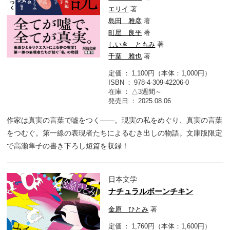
エリイ
著
島田 雅彦
著
町屋 良平
著
しいき ともみ
著
千葉 雅也
著
定価
1,100円（本体：1,000円）
ISBN
978-4-309-42206-0
在庫
△3週間～
発売日
2025.08.06
作家は真実の言葉で嘘をつく――。現実の私をめぐり、真実の言葉
をつむぐ。第一線の表現者たちによるむき出しの物語。文庫版限定
で高瀬隼子の書き下ろし短篇を収録！
日本文学
ナチュラルボーンチキン
金原 ひとみ
著
定価
1,760円（本体：1,600円）