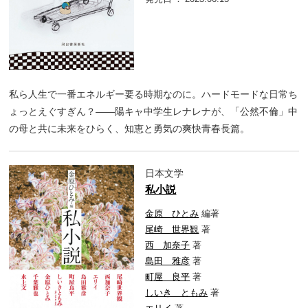
私ら人生で一番エネルギー要る時期なのに。ハードモードな日常ち
ょっとえぐすぎん？――陽キャ中学生レナレナが、「公然不倫」中
の母と共に未来をひらく、知恵と勇気の爽快青春長篇。
日本文学
私小説
金原 ひとみ
編著
尾崎 世界観
著
西 加奈子
著
島田 雅彦
著
町屋 良平
著
しいき ともみ
著