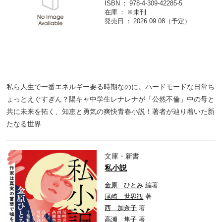
ISBN
978-4-309-42285-5
在庫
※未刊
発売日
2026.09.08（予定）
私ら人生で一番エネルギー要る時期なのに。ハードモードな日常ち
ょっとえぐすぎん？陽キャ中学生レナレナが「公然不倫」中の母と
共に未来を拓く、知恵と勇気の爽快青春小説！著者が辿り着いた新
たなる世界
文庫・新書
私小説
金原 ひとみ
編著
尾崎 世界観
著
西 加奈子
著
高瀬 隼子
著