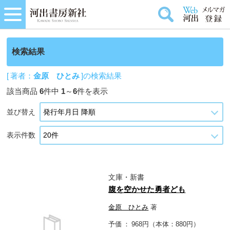
検索結果
[ 著者：
金原 ひとみ
]の検索結果
該当商品
6
件中
1
～
6
件を表示
並び替え
表示件数
文庫・新書
腹を空かせた勇者ども
金原 ひとみ
著
予価
968円（本体：880円）