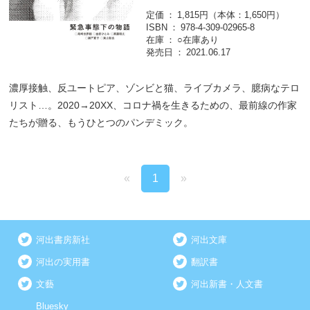
定価
1,815円（本体：1,650円）
ISBN
978-4-309-02965-8
在庫
○在庫あり
発売日
2021.06.17
濃厚接触、反ユートピア、ゾンビと猫、ライブカメラ、臆病なテロ
リスト…。2020→20XX、コロナ禍を生きるための、最前線の作家
たちが贈る、もうひとつのパンデミック。
«
1
»
河出書房新社
河出文庫
河出の実用書
翻訳書
文藝
河出新書・人文書
Bluesky