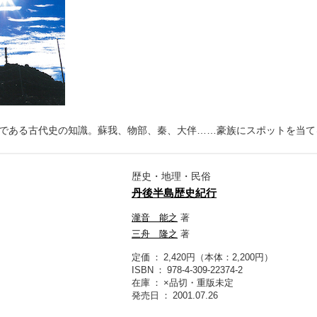
である古代史の知識。蘇我、物部、秦、大伴……豪族にスポットを当て
歴史・地理・民俗
丹後半島歴史紀行
瀧音 能之
著
三舟 隆之
著
定価
2,420円（本体：2,200円）
ISBN
978-4-309-22374-2
在庫
×品切・重版未定
発売日
2001.07.26