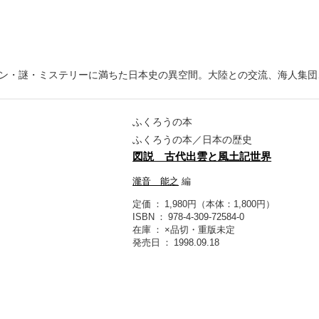
ン・謎・ミステリーに満ちた日本史の異空間。大陸との交流、海人集団
ふくろうの本
ふくろうの本／日本の歴史
図説 古代出雲と風土記世界
瀧音 能之
編
定価
1,980円（本体：1,800円）
ISBN
978-4-309-72584-0
在庫
×品切・重版未定
発売日
1998.09.18