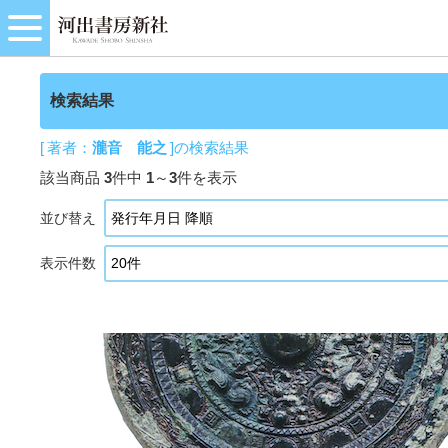
検索結果
[ 著者：
瀧音 能之
]の検索結果
該当商品
3
件中
1
～
3
件を表示
並び替え
表示件数