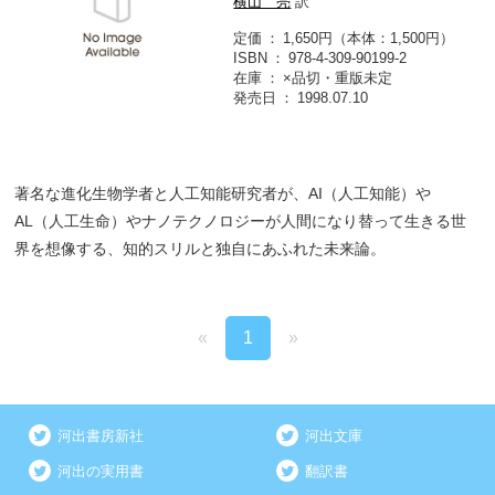
横山 亮
訳
定価
1,650円（本体：1,500円）
ISBN
978-4-309-90199-2
在庫
×品切・重版未定
発売日
1998.07.10
著名な進化生物学者と人工知能研究者が、AI（人工知能）や
AL（人工生命）やナノテクノロジーが人間になり替って生きる世
界を想像する、知的スリルと独自にあふれた未来論。
«
1
»
河出書房新社
河出文庫
河出の実用書
翻訳書