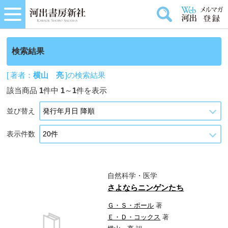
検索結果
[ 著者：
横山 亮
]の検索結果
該当商品
1
件中
1
～
1
件を表示
並び替え
表示件数
自然科学・医学
さよならニンゲンたち
Ｇ・Ｓ・ポール
著
Ｅ・Ｄ・コックス
著