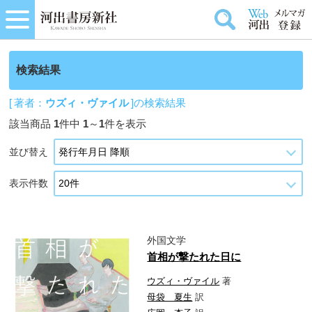
検索結果
[ 著者：
ウズィ・ヴァイル
]の検索結果
該当商品
1
件中
1
～
1
件を表示
並び替え
表示件数
外国文学
首相が撃たれた日に
ウズィ・ヴァイル
著
母袋 夏生
訳