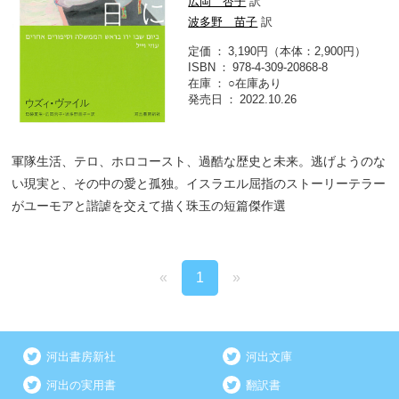
広岡 杏子
訳
波多野 苗子
訳
定価
3,190円（本体：2,900円）
ISBN
978-4-309-20868-8
在庫
○在庫あり
発売日
2022.10.26
軍隊生活、テロ、ホロコースト、過酷な歴史と未来。逃げようのな
い現実と、その中の愛と孤独。イスラエル屈指のストーリーテラー
がユーモアと諧謔を交えて描く珠玉の短篇傑作選
«
1
»
河出書房新社
河出文庫
河出の実用書
翻訳書