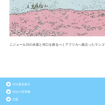
ニジェール川の水源と河口を探るべくアフリカへ旅立ったマンゴ
河出書房新社
河出の実用書
文藝