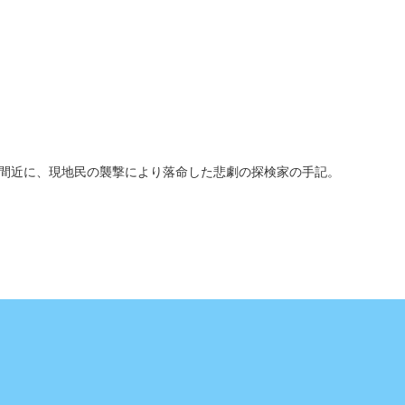
間近に、現地民の襲撃により落命した悲劇の探検家の手記。