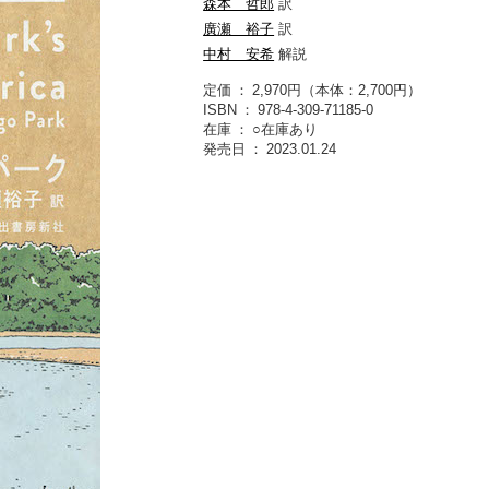
森本 哲郎
訳
廣瀬 裕子
訳
中村 安希
解説
定価
2,970円（本体：2,700円）
ISBN
978-4-309-71185-0
在庫
○在庫あり
発売日
2023.01.24