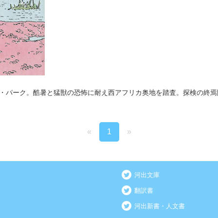
・パーク。酷暑と猛獣の恐怖に耐え西アフリカ奥地を踏査。探検の終焉
«
1
»
河出文庫
翻訳書
河出新書・人文書