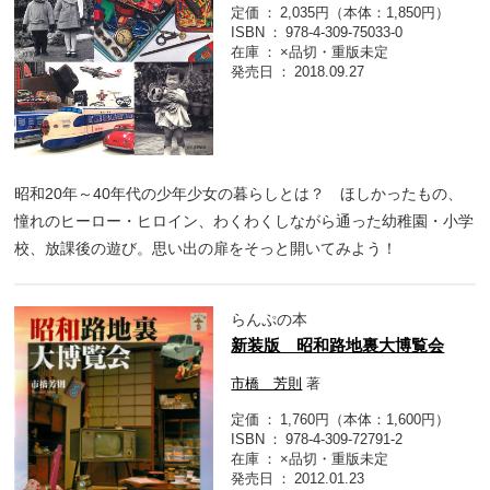
定価
2,035円（本体：1,850円）
ISBN
978-4-309-75033-0
在庫
×品切・重版未定
発売日
2018.09.27
昭和20年～40年代の少年少女の暮らしとは？ ほしかったもの、
憧れのヒーロー・ヒロイン、わくわくしながら通った幼稚園・小学
校、放課後の遊び。思い出の扉をそっと開いてみよう！
らんぷの本
新装版 昭和路地裏大博覧会
市橋 芳則
著
定価
1,760円（本体：1,600円）
ISBN
978-4-309-72791-2
在庫
×品切・重版未定
発売日
2012.01.23