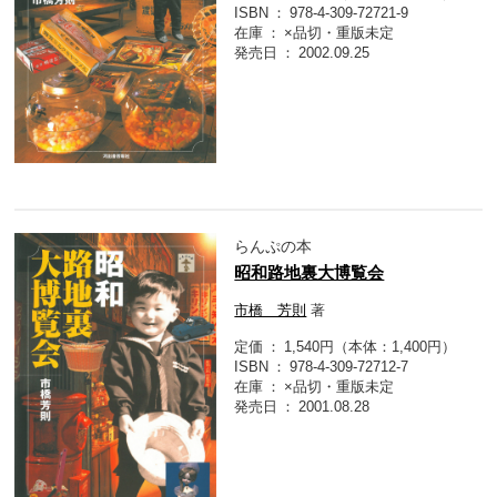
ISBN
978-4-309-72721-9
在庫
×品切・重版未定
発売日
2002.09.25
らんぷの本
昭和路地裏大博覧会
市橋 芳則
著
定価
1,540円（本体：1,400円）
ISBN
978-4-309-72712-7
在庫
×品切・重版未定
発売日
2001.08.28