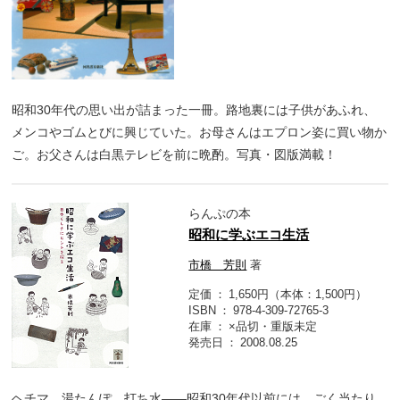
昭和30年代の思い出が詰まった一冊。路地裏には子供があふれ、
メンコやゴムとびに興じていた。お母さんはエプロン姿に買い物か
ご。お父さんは白黒テレビを前に晩酌。写真・図版満載！
らんぷの本
昭和に学ぶエコ生活
市橋 芳則
著
定価
1,650円（本体：1,500円）
ISBN
978-4-309-72765-3
在庫
×品切・重版未定
発売日
2008.08.25
ヘチマ、湯たんぽ、打ち水――昭和30年代以前には、ごく当たり