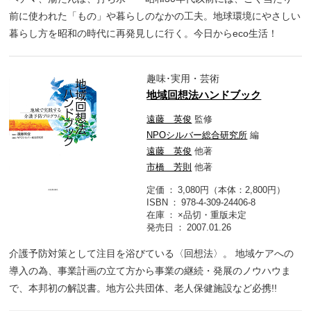
前に使われた「もの」や暮らしのなかの工夫。地球環境にやさしい
暮らし方を昭和の時代に再発見しに行く。今日からeco生活！
趣味･実用・芸術
地域回想法ハンドブック
遠藤 英俊
監修
NPOシルバー総合研究所
編
遠藤 英俊
他著
市橋 芳則
他著
定価
3,080円（本体：2,800円）
ISBN
978-4-309-24406-8
在庫
×品切・重版未定
発売日
2007.01.26
介護予防対策として注目を浴びている〈回想法〉。 地域ケアへの
導入の為、事業計画の立て方から事業の継続・発展のノウハウま
で、本邦初の解説書。地方公共団体、老人保健施設など必携!!