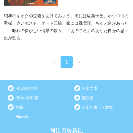
昭和のキオクの宝箱をあけてみよう。街には駄菓子屋、ホウロウの
看板、赤いポスト、オート三輪、家には裸電球、ちゃぶ台があった
――昭和の懐かしい情景の数々。「あのころ」のあなた自身の思い
出が甦る。
«
1
»
河出書房新社
河出文庫
河出の実用書
翻訳書
文藝
河出新書・人文書
Bluesky