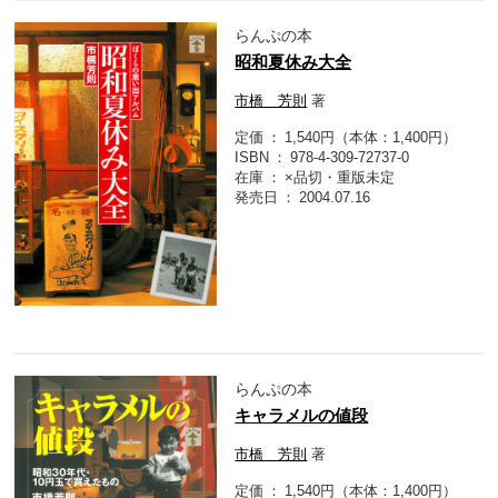
らんぷの本
昭和夏休み大全
市橋 芳則
著
定価
1,540円（本体：1,400円）
ISBN
978-4-309-72737-0
在庫
×品切・重版未定
発売日
2004.07.16
らんぷの本
キャラメルの値段
市橋 芳則
著
定価
1,540円（本体：1,400円）