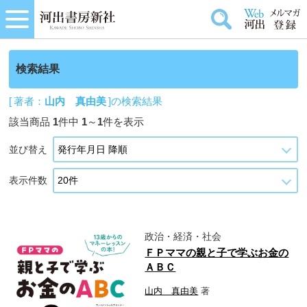
検索結果
[ 著者：
山内 真由美
]の検索結果
該当商品
1
件中
1
～
1
件を表示
並び替え
表示件数
政治・経済・社会
ＦＰママの親と子で学ぶお金の
ＡＢＣ
山内 真由美
著