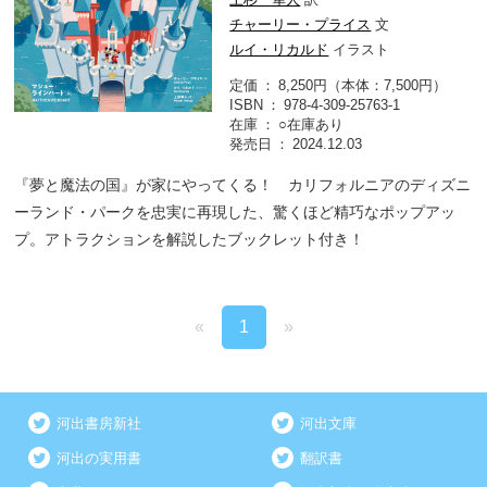
チャーリー・プライス
文
ルイ・リカルド
イラスト
定価
8,250円（本体：7,500円）
ISBN
978-4-309-25763-1
在庫
○在庫あり
発売日
2024.12.03
『夢と魔法の国』が家にやってくる！ カリフォルニアのディズニ
ーランド・パークを忠実に再現した、驚くほど精巧なポップアッ
プ。アトラクションを解説したブックレット付き！
«
1
»
河出書房新社
河出文庫
河出の実用書
翻訳書