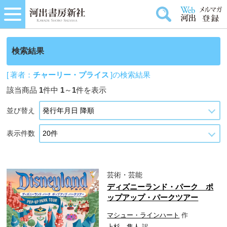
検索結果
[ 著者：
チャーリー・プライス
]の検索結果
該当商品
1
件中
1
～
1
件を表示
並び替え
表示件数
芸術・芸能
ディズニーランド・パーク ポ
ップアップ・パークツアー
マシュー・ラインハート
作
上杉 隼人
訳