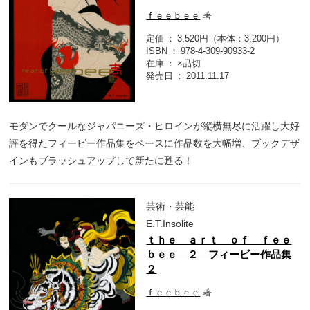
ｆｅｅｂｅｅ
著
定価
3,520円（本体：3,200円）
ISBN
978-4-309-90933-2
在庫
×品切
発売日
2011.11.17
モダンでクールなジャパニーズ・ヒロインが縦横無尽に活躍し大好
評を得たフィービー作品集をベースに作品数を大幅増、ブックデザ
インもブラッシュアップして新たに甦る！
芸術・芸能
E.T.Insolite
ｔｈｅ ａｒｔ ｏｆ ｆｅｅ
ｂｅｅ ２ フィービー作品集
２
ｆｅｅｂｅｅ
著