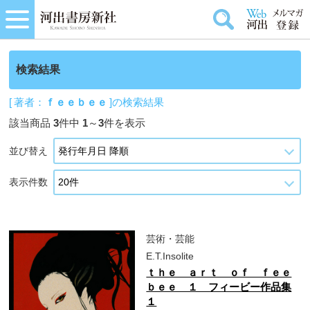
検索結果
[ 著者：
ｆｅｅｂｅｅ
]の検索結果
該当商品
3
件中
1
～
3
件を表示
並び替え
表示件数
芸術・芸能
E.T.Insolite
ｔｈｅ ａｒｔ ｏｆ ｆｅｅ
ｂｅｅ １ フィービー作品集
１