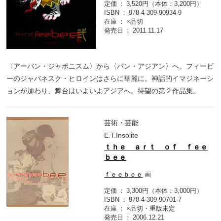
定価
3,520円（本体：3,200円）
ISBN
978-4-309-90934-9
在庫
×品切
発売日
2011.11.17
〈アーバン・ジャポニスム〉から〈パン・アジアン〉へ。フィービ
ーのジャパネスク・ヒロインはさらに華麗に。神話的イマジネーシ
ョンが加わり、舞台はいよいよアジアへ。待望の第２作品集。
芸術・芸能
E.T.Insolite
ｔｈｅ ａｒｔ ｏｆ ｆｅｅ
ｂｅｅ
ｆｅｅｂｅｅ
画
定価
3,300円（本体：3,000円）
ISBN
978-4-309-90701-7
在庫
×品切・重版未定
発売日
2006.12.21