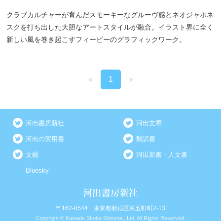
クラブカルチャーが育んだスモーキーなグルーヴ感とネオジャポネ
スクを打ち出した大胆なアートスタイルが融合。イラスト界に全く
新しい風を巻き起こすフィービーのグラフィックワーク。
«
1
»
河出書房新社
河出文庫
河出の実用書
翻訳書
文藝
河出新書・人文書
Bluesky
〒162-8544 東京都新宿区東五軒町2-13
Copyright © Kawade Shobo Shinsha., Ltd. All Rights Reserved.