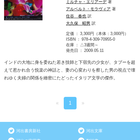
ミルチャ・エリアーデ
著
アルベルト・モラヴィア
著
住谷 春也
訳
大久保 昭男
訳
定価
3,300円（本体：3,000円）
ISBN
978-4-309-70955-0
在庫
△3週間～
発売日
2009.05.11
インドの大地に身を委ねた若き技師と下宿先の少女が、タブーを超
えて惹かれ合う悦楽の神話と、妻の心変わりを察した男の視点で壊
れゆく夫婦の関係を緻密にたどったイタリア文学の傑作。
«
1
»
河出書房新社
河出文庫