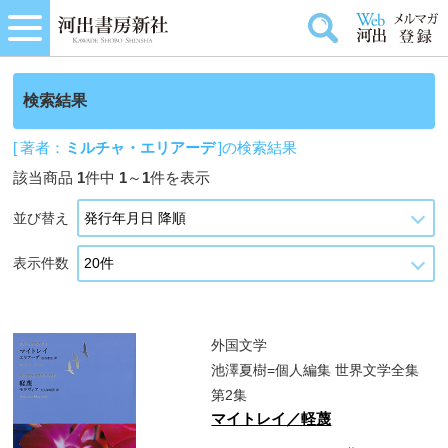
検索結果
[ 著者：
ミルチャ・エリアーデ
]の検索結果
該当商品
1
件中
1
～
1
件を表示
並び替え
表示件数
外国文学
池澤夏樹=個人編集 世界文学全集
第2集
マイトレイ／軽蔑