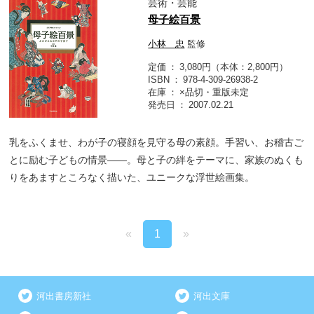
芸術・芸能
母子絵百景
小林 忠
監修
定価
3,080円（本体：2,800円）
ISBN
978-4-309-26938-2
在庫
×品切・重版未定
発売日
2007.02.21
乳をふくませ、わが子の寝顔を見守る母の素顔。手習い、お稽古ご
とに励む子どもの情景――。母と子の絆をテーマに、家族のぬくも
りをあますところなく描いた、ユニークな浮世絵画集。
«
1
»
河出書房新社
河出文庫