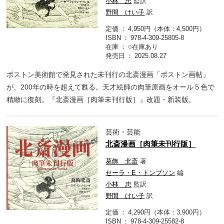
小林 忠
監訳
野間 けい子
訳
定価
4,950円（本体：4,500円）
ISBN
978-4-309-25805-8
在庫
○在庫あり
発売日
2025.08.27
ボストン美術館で発見された未刊行の北斎漫画「ボストン画帖」
が、200年の時を超えて甦る。天才絵師の肉筆原画をオール５色で
精緻に復刻。『北斎漫画［肉筆未刊行版］』改題・新装版。
芸術・芸能
北斎漫画［肉筆未刊行版］
葛飾 北斎
著
セーラ・E・トンプソン
編
小林 忠
監訳
野間 けい子
訳
定価
4,290円（本体：3,900円）
ISBN
978-4-309-25582-8