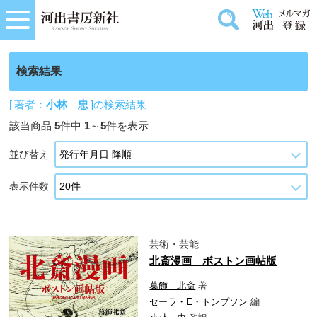
検索結果
[ 著者：
小林 忠
]の検索結果
該当商品
5
件中
1
～
5
件を表示
並び替え
表示件数
芸術・芸能
北斎漫画 ボストン画帖版
葛飾 北斎
著
セーラ・E・トンプソン
編