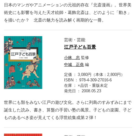
日本のマンガやアニメーションの元祖的存在『北斎漫画』。世界美
術史にも影響を与えた天才絵師・葛飾北斎は、どのように「動き」
を描いたか？ 北斎の魅力を読み解く画期的な一冊。
芸術・芸能
江戸子ども百景
小林 忠
監修
中城 正堯
編
定価
3,080円（本体：2,800円）
ISBN
978-4-309-27016-6
在庫
×品切・重版未定
発売日
2008.05.23
世界にも類をみない江戸の遊び文化。さらに列島のすみずみにまで
誕生した読み、書き、算盤の手習い塾の風景。子どもの楽園、子ど
ものあるべき姿が見えてくる浮世絵集成第２弾！