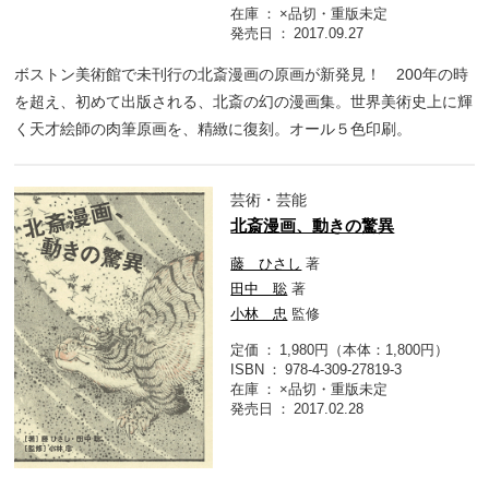
在庫
×品切・重版未定
発売日
2017.09.27
ボストン美術館で未刊行の北斎漫画の原画が新発見！ 200年の時
を超え、初めて出版される、北斎の幻の漫画集。世界美術史上に輝
く天才絵師の肉筆原画を、精緻に復刻。オール５色印刷。
芸術・芸能
北斎漫画、動きの驚異
藤 ひさし
著
田中 聡
著
小林 忠
監修
定価
1,980円（本体：1,800円）
ISBN
978-4-309-27819-3
在庫
×品切・重版未定
発売日
2017.02.28