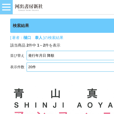
検索結果
[ 著者：
樋口 泰人
]の検索結果
該当商品
2
件中
1
～
2
件を表示
並び替え
表示件数