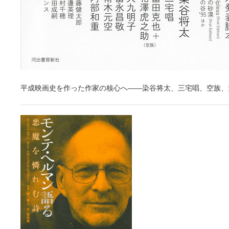
平成映画史を作った作家の核心へ――染谷将太、三宅唱、空族、大