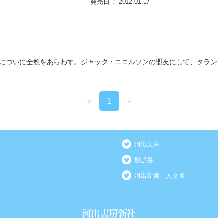
発売日
2012.01.17
についに全貌をあらわす。ジャック・ニコルソンの盟友にして、タラン
«
1
»
河出文庫
翻訳書
河出新書・人文書