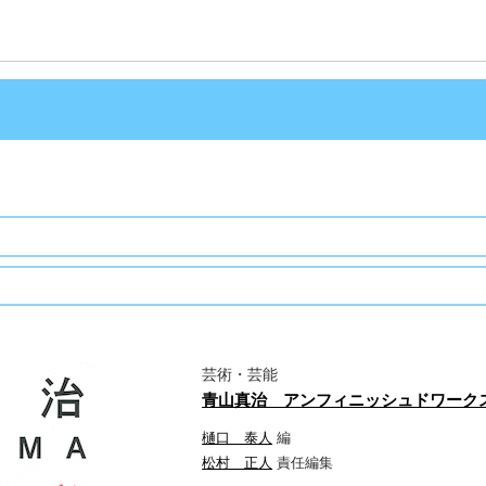
芸術・芸能
青山真治 アンフィニッシュドワーク
樋口 泰人
編
松村 正人
責任編集