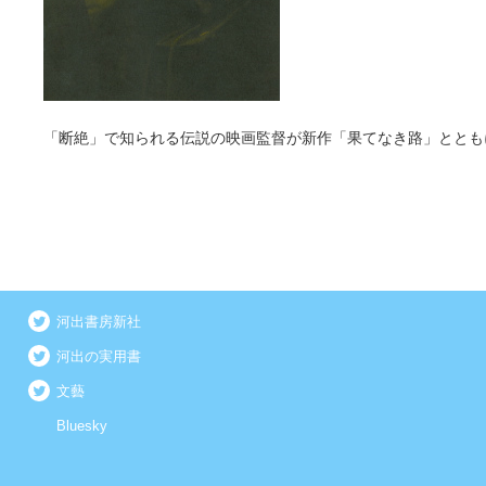
「断絶」で知られる伝説の映画監督が新作「果てなき路」ととも
河出書房新社
河出の実用書
文藝
Bluesky