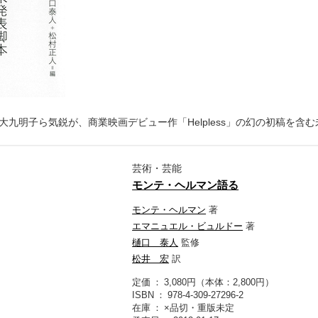
九明子ら気鋭が、商業映画デビュー作「Helpless」の幻の初稿を
芸術・芸能
モンテ・ヘルマン語る
モンテ・ヘルマン
著
エマニュエル・ビュルドー
著
樋口 泰人
監修
松井 宏
訳
定価
3,080円（本体：2,800円）
ISBN
978-4-309-27296-2
在庫
×品切・重版未定