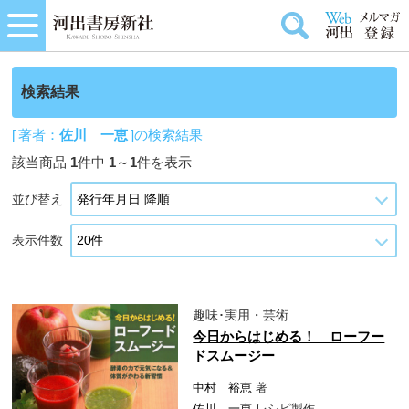
検索結果
[ 著者：
佐川 一恵
]の検索結果
該当商品
1
件中
1
～
1
件を表示
並び替え
表示件数
趣味･実用・芸術
今日からはじめる！ ローフー
ドスムージー
中村 裕恵
著
佐川 一恵
レシピ製作