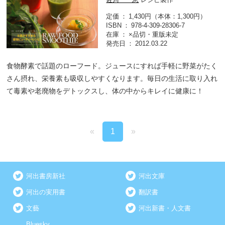
定価
1,430円（本体：1,300円）
ISBN
978-4-309-28306-7
在庫
×品切・重版未定
発売日
2012.03.22
食物酵素で話題のローフード。ジュースにすれば手軽に野菜がたく
さん摂れ、栄養素も吸収しやすくなります。毎日の生活に取り入れ
て毒素や老廃物をデトックスし、体の中からキレイに健康に！
«
1
»
河出書房新社
河出文庫
河出の実用書
翻訳書
文藝
河出新書・人文書
Bluesky