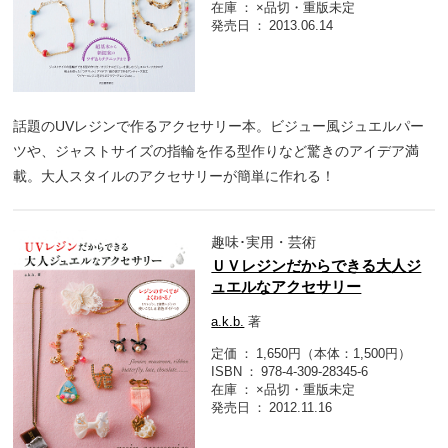
在庫
×品切・重版未定
発売日
2013.06.14
話題のUVレジンで作るアクセサリー本。ビジュー風ジュエルパー
ツや、ジャストサイズの指輪を作る型作りなど驚きのアイデア満
載。大人スタイルのアクセサリーが簡単に作れる！
趣味･実用・芸術
ＵＶレジンだからできる大人ジ
ュエルなアクセサリー
a.k.b.
著
定価
1,650円（本体：1,500円）
ISBN
978-4-309-28345-6
在庫
×品切・重版未定
発売日
2012.11.16