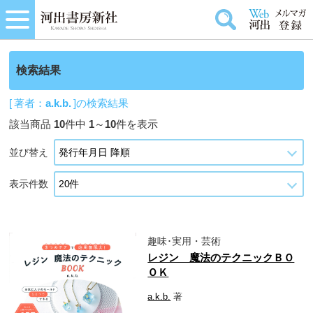
検索結果
[ 著者：
a.k.b.
]の検索結果
該当商品
10
件中
1
～
10
件を表示
並び替え
表示件数
趣味･実用・芸術
レジン 魔法のテクニックＢＯ
ＯＫ
a.k.b.
著