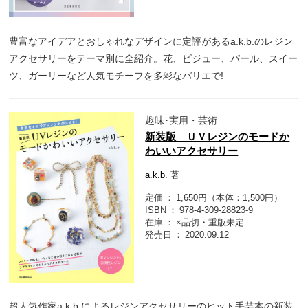
豊富なアイデアとおしゃれなデザインに定評があるa.k.b.のレジン
アクセサリーをテーマ別に全紹介。花、ビジュー、パール、スイー
ツ、ガーリーなど人気モチーフを多彩なバリエで!
趣味･実用・芸術
新装版 ＵＶレジンのモードか
わいいアクセサリー
a.k.b.
著
定価
1,650円（本体：1,500円）
ISBN
978-4-309-28823-9
在庫
×品切・重版未定
発売日
2020.09.12
超人気作家a.k.b.によるレジンアクセサリーのヒット手芸本の新装