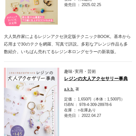
発売日
2025.02.25
大人気作家によるレジンアクセ決定版テクニックBOOK。基本から
応用まで30のテクを網羅、写真で詳説。多彩なアレンジ作品も多
数紹介。いちばん売れてるレジン本ロングセラーの新装版。
趣味･実用・芸術
レジンの大人アクセサリー事典
a.k.b.
著
定価
1,650円（本体：1,500円）
ISBN
978-4-309-28978-6
在庫
○在庫あり
発売日
2022.04.27