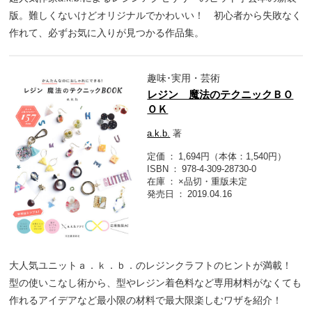
版。難しくないけどオリジナルでかわいい！ 初心者から失敗なく
作れて、必ずお気に入りが見つかる作品集。
趣味･実用・芸術
レジン 魔法のテクニックＢＯ
ＯＫ
a.k.b.
著
定価
1,694円（本体：1,540円）
ISBN
978-4-309-28730-0
在庫
×品切・重版未定
発売日
2019.04.16
大人気ユニットａ．ｋ．ｂ．のレジンクラフトのヒントが満載！
型の使いこなし術から、型やレジン着色料など専用材料がなくても
作れるアイデアなど最小限の材料で最大限楽しむワザを紹介！