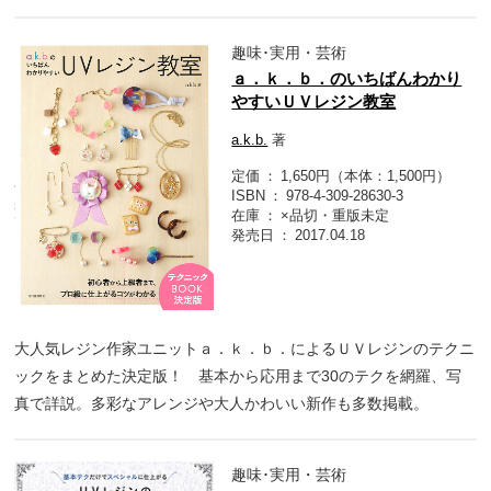
趣味･実用・芸術
ａ．ｋ．ｂ．のいちばんわかり
やすいＵＶレジン教室
a.k.b.
著
定価
1,650円（本体：1,500円）
ISBN
978-4-309-28630-3
在庫
×品切・重版未定
発売日
2017.04.18
大人気レジン作家ユニットａ．ｋ．ｂ．によるＵＶレジンのテクニ
ックをまとめた決定版！ 基本から応用まで30のテクを網羅、写
真で詳説。多彩なアレンジや大人かわいい新作も多数掲載。
趣味･実用・芸術