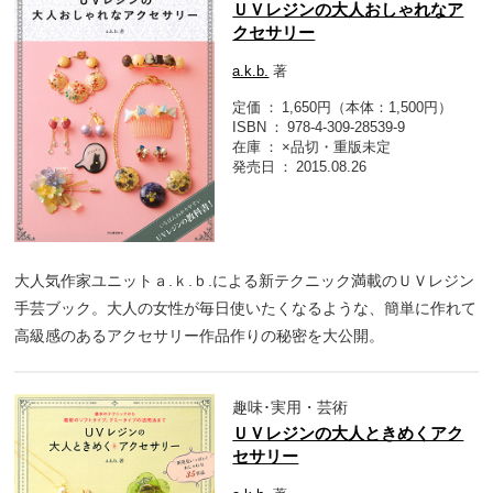
ＵＶレジンの大人おしゃれなア
クセサリー
a.k.b.
著
定価
1,650円（本体：1,500円）
ISBN
978-4-309-28539-9
在庫
×品切・重版未定
発売日
2015.08.26
大人気作家ユニットａ.ｋ.ｂ.による新テクニック満載のＵＶレジン
手芸ブック。大人の女性が毎日使いたくなるような、簡単に作れて
高級感のあるアクセサリー作品作りの秘密を大公開。
趣味･実用・芸術
ＵＶレジンの大人ときめくアク
セサリー