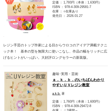
定価
1,793円（本体：1,630円）
ISBN
978-4-309-29581-7
在庫
○在庫あり
発売日
2026.01.27
レジン手芸のトップ作家による目からウロコのアイデア満載テクニ
ック本！ 基本の型を無限大に使いこなし、作品の幅をリッチに広
げるヒントがいっぱい。大好評ロングセラーの新装版。
趣味･実用・芸術
ａ．ｋ．ｂ．のいちばんわかり
やすいＵＶレジン教室
a.k.b.
著
定価
1,760円（本体：1,600円）
ISBN
978-4-309-29472-8
在庫
△3週間～