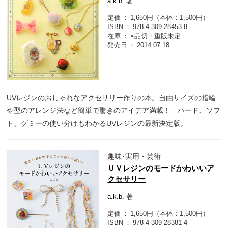
a.k.b.
著
定価
1,650円（本体：1,500円）
ISBN
978-4-309-28453-8
在庫
×品切・重版未定
発売日
2014.07.18
UVレジンのおしゃれなアクセサリー作りの本。自由サイズの指輪
や型のアレンジ法など簡単で驚きのアイデア満載！ ハード、ソフ
ト、グミーの使い分けもわかるUVレジンの最新決定版。
趣味･実用・芸術
ＵＶレジンのモードかわいいア
クセサリー
a.k.b.
著
定価
1,650円（本体：1,500円）
ISBN
978-4-309-28381-4