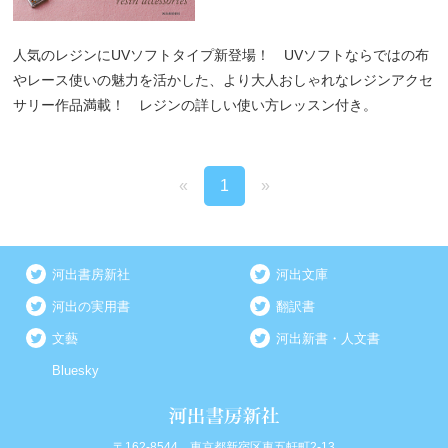
人気のレジンにUVソフトタイプ新登場！ UVソフトならではの布
やレース使いの魅力を活かした、より大人おしゃれなレジンアクセ
サリー作品満載！ レジンの詳しい使い方レッスン付き。
«
1
»
河出書房新社
河出文庫
河出の実用書
翻訳書
文藝
河出新書・人文書
Bluesky
〒162-8544 東京都新宿区東五軒町2-13