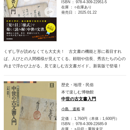
ISBN
978-4-309-22951-5
在庫
○在庫あり
発売日
2025.01.22
くずし字が読めなくても大丈夫！ 古文書の機能と形に着目すれ
ば、人びとの人間模様が見えてくる。頼朝や信長、秀吉たちの心の
内まで浮かび上がる、見て楽しむ古文書ガイド。新装版で登場！
歴史・地理・民俗
本で楽しむ博物館
中世の古文書入門
小島 道裕
著
定価
1,760円（本体：1,600円）
ISBN
978-4-309-22685-9
在庫
×品切・重版未定