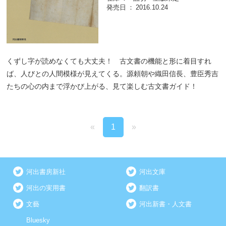
発売日
2016.10.24
くずし字が読めなくても大丈夫！ 古文書の機能と形に着目すれ
ば、人びとの人間模様が見えてくる。源頼朝や織田信長、豊臣秀吉
たちの心の内まで浮かび上がる、見て楽しむ古文書ガイド！
«
1
»
河出書房新社
河出文庫
河出の実用書
翻訳書
文藝
河出新書・人文書
Bluesky