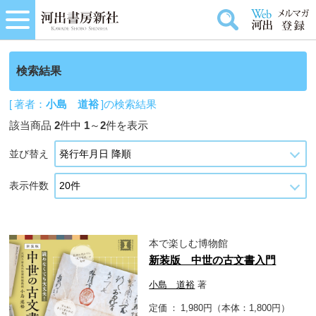
検索結果
[ 著者：
小島 道裕
]の検索結果
該当商品
2
件中
1
～
2
件を表示
並び替え
表示件数
本で楽しむ博物館
新装版 中世の古文書入門
小島 道裕
著
定価
1,980円（本体：1,800円）