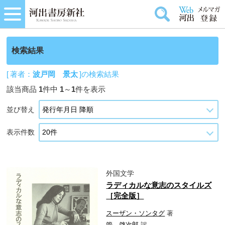
検索結果
[ 著者：
波戸岡 景太
]の検索結果
該当商品
1
件中
1
～
1
件を表示
並び替え
表示件数
外国文学
ラディカルな意志のスタイルズ
［完全版］
スーザン・ソンタグ
著
管 啓次郎
訳