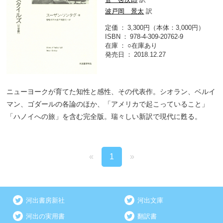
波戸岡 景太
訳
定価
3,300円（本体：3,000円）
ISBN
978-4-309-20762-9
在庫
○在庫あり
発売日
2018.12.27
ニューヨークが育てた知性と感性、その代表作。シオラン、ベルイ
マン、ゴダールの各論のほか、「アメリカで起こっていること」
「ハノイへの旅」を含む完全版。瑞々しい新訳で現代に甦る。
«
1
»
河出書房新社
河出文庫
河出の実用書
翻訳書