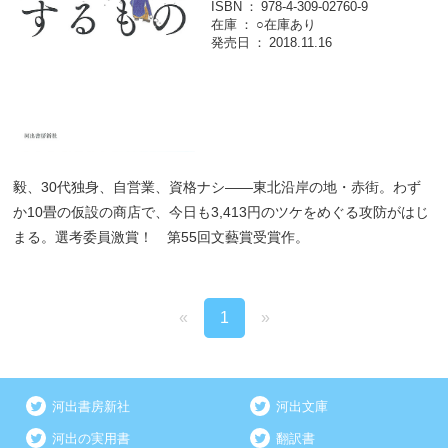
ISBN
978-4-309-02760-9
在庫
○在庫あり
発売日
2018.11.16
毅、30代独身、自営業、資格ナシ――東北沿岸の地・赤街。わず
か10畳の仮設の商店で、今日も3,413円のツケをめぐる攻防がはじ
まる。選考委員激賞！ 第55回文藝賞受賞作。
«
1
»
河出書房新社
河出文庫
河出の実用書
翻訳書