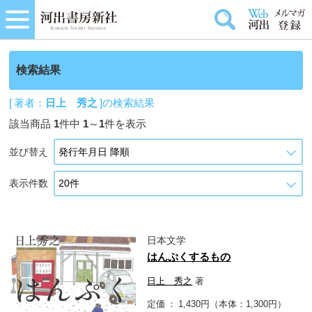
検索結果
[ 著者：
日上 秀之
]の検索結果
該当商品
1
件中
1
～
1
件を表示
並び替え
表示件数
日本文学
はんぷくするもの
日上 秀之
著
定価
1,430円（本体：1,300円）