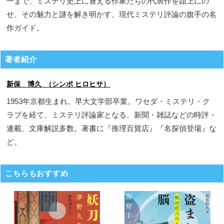
一まで、ミステリ史上に聳える作家たちの代表作を爼上にの
せ、その魅力と謎を解き明かす、現代ミステリ評論の旗手の名
作ガイド。
著者紹介
新保 博久 （シンポ ヒロヒサ）
1953年京都生まれ。早大文学部卒業。ワセダ・ミステリ・ク
ラブを経て、ミステリ評論家となる。新聞・雑誌などの時評・
連載、文庫解説多数。著書に『推理百貨店』『名探偵登場』な
ど。
こちらもおすすめ