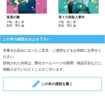
楽屋の蟹
等々力座殺人事件
戸板 康二 著
戸板 康二 著
新保 博久 編
新保 博久 編
この本の感想をおよせ下さい
本書をお読みになったご意見・ご感想などをお気軽にお寄せく
ださい。
投稿された内容は、弊社ホームページや新聞・雑誌広告などに
掲載させていただくことがございます。
この本の感想を書く