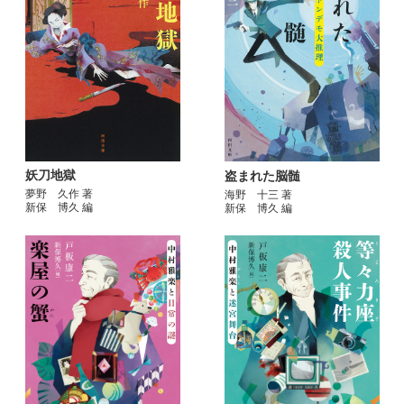
妖刀地獄
盗まれた脳髄
夢野 久作 著
海野 十三 著
新保 博久 編
新保 博久 編