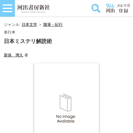
ジャンル:
日本文学
＞
随筆・紀行
単行本
日本ミステリ解読術
新保 博久
著