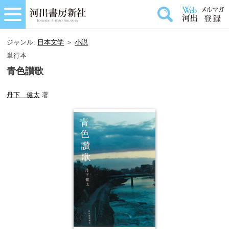
ジャンル:
日本文学
＞
小説
単行本
青色讃歌
丹下 健太
著