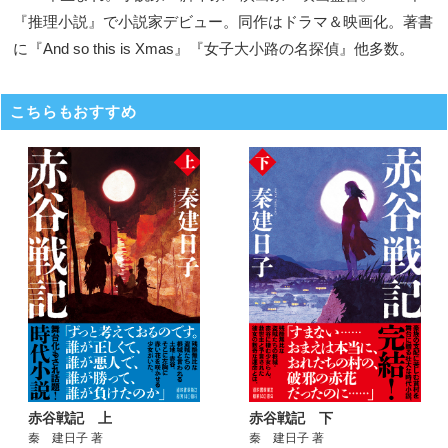
『推理小説』で小説家デビュー。同作はドラマ＆映画化。著書
に『And so this is Xmas』『女子大小路の名探偵』他多数。
こちらもおすすめ
赤谷戦記 上
赤谷戦記 下
秦 建日子 著
秦 建日子 著