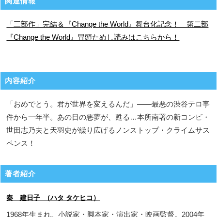
関連情報
「三部作」完結＆『Change the World』舞台化記念！ 第二部
『Change the World』冒頭ためし読みはこちらから！
内容紹介
「おめでとう。君が世界を変えるんだ」――最悪の渋谷テロ事
件から一年半。あの日の悪夢が、甦る…本所南署の新コンビ・
世田志乃夫と天羽史が繰り広げるノンストップ・クライムサス
ペンス！
著者紹介
秦 建日子 （ハタ タケヒコ）
1968年生まれ。小説家・脚本家・演出家・映画監督。2004年