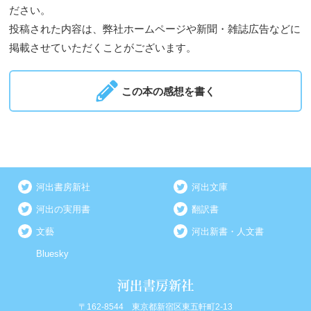
ださい。
投稿された内容は、弊社ホームページや新聞・雑誌広告などに
掲載させていただくことがございます。
この本の感想を書く
河出書房新社
河出文庫
河出の実用書
翻訳書
文藝
河出新書・人文書
Bluesky
〒162-8544 東京都新宿区東五軒町2-13