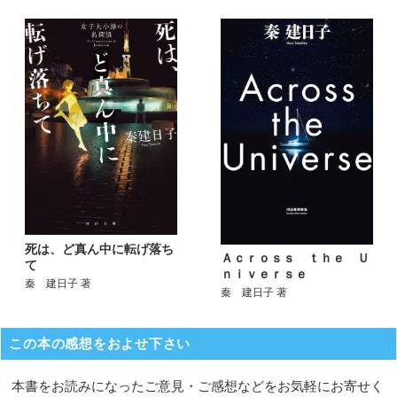
死は、ど真ん中に転げ落ち
Ａｃｒｏｓｓ ｔｈｅ Ｕ
て
ｎｉｖｅｒｓｅ
秦 建日子 著
秦 建日子 著
この本の感想をおよせ下さい
本書をお読みになったご意見・ご感想などをお気軽にお寄せく