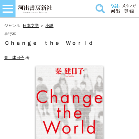
ジャンル:
日本文学
＞
小説
単行本
Ｃｈａｎｇｅ ｔｈｅ Ｗｏｒｌｄ
秦 建日子
著